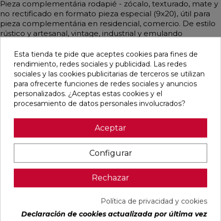
Pieza complementária rodapié - zócalo, texturado, mate y
no rectificado en formato pieza especial (9x20), útil para
pieza complementária en residencial, comercio. De estilo
rústico y artesanal, vintage, industrial y emulando
monocolor mayoritariamente en color verde.
Esta tienda te pide que aceptes cookies para fines de
rendimiento, redes sociales y publicidad. Las redes
sociales y las cookies publicitarias de terceros se utilizan
para ofrecerte funciones de redes sociales y anuncios
Pensamos que te puede interesar
personalizados. ¿Aceptas estas cookies y el
procesamiento de datos personales involucrados?
favorite
favorite
favorite
favorite
Aceptar
Configurar
BLANCO
BLANCO
IMPULSE
AUSTRAL
NATURAL
PULIDO
WHITE MATE
BLANCO
120X240
120X240
31,6X100
GLOSS
Rechazar
RECTIFICADO
RECTIFICADO
RECTIFICADO
29,5X59,5
Ref:
Baldocer
Ref:
Baldocer
Ref:
Colorker
Ref:
Colorker
Política de privacidad y cookies
77359401
77359406
91080301
91086600
Declaración de cookies actualizada por última vez
PVP
PVP
PVP
PVP