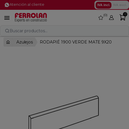
Atención al cliente
IVA incl.
IVA excl.
0
0
favorite

Buscar productos...
Azulejos
RODAPIÉ 1900 VERDE MATE 9X20