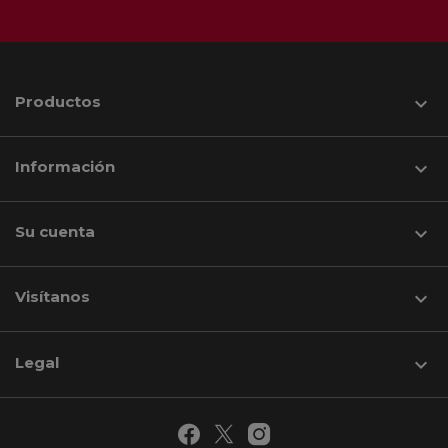
Productos

Información

Su cuenta

Visítanos
keyboard_arrow_down
Legal
