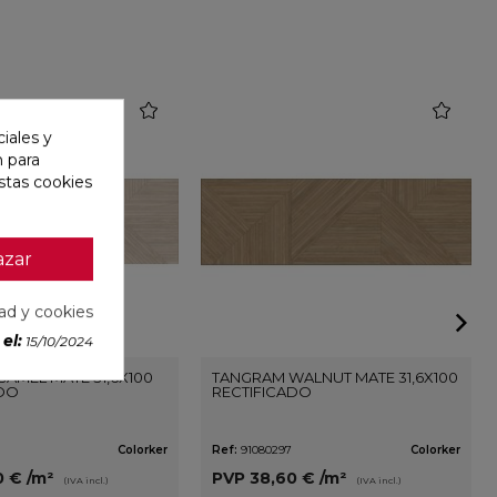
favorite
favorite
iales y
n para
stas cookies
azar
dad y cookies
el:
15/10/2024
AMEL MATE 31,6X100
TANGRAM WALNUT MATE 31,6X100
ADO
RECTIFICADO
Colorker
Ref:
91080297
Colorker
0 €
/m²
PVP
38,60 €
/m²
(IVA incl.)
(IVA incl.)