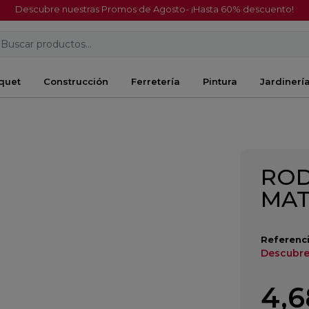
Descubre nuestras Promos de Agosto- ¡Hasta 60% descuento!
Buscar productos...
quet
Construcción
Ferretería
Pintura
Jardinerí
ROD
MAT
Referenci
Descubre
4,