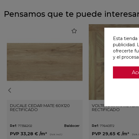
Pensamos que te puede interesa
favorite
Esta tienda 
publicidad. 
ofrecerte f
y el proces
Ac
DUCALE CEDAR MATE 60X120
VOLTE HAYA MATE 75X7
RECTIFICADO
RECTIFICADO
Ref:
77356202
Baldocer
Ref:
77640372
PVP
33,28 €
/m²
PVP
29,65 €
/m²
(IVA incl.)
(IVA i