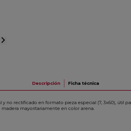
arrow_forward_ios
Descripción
Ficha técnica
y no rectificado en formato pieza especial (7, 3x60), útil 
o madera mayoritariamente en color arena.