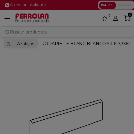
Atención al cliente
IVA incl.
IVA excl.
0
0
favorite

Buscar productos...
Azulejos
RODAPIÉ LE BLANC BLANCO SILK 7,3X60