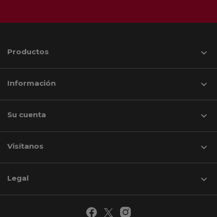
Productos

Información

Su cuenta

Visítanos
keyboard_arrow_down
Legal
