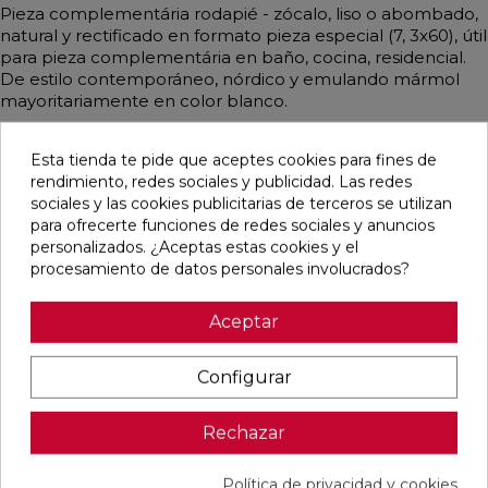
Pieza complementária rodapié - zócalo, liso o abombado,
natural y rectificado en formato pieza especial (7, 3x60), útil
para pieza complementária en baño, cocina, residencial.
De estilo contemporáneo, nórdico y emulando mármol
mayoritariamente en color blanco.
Esta tienda te pide que aceptes cookies para fines de
rendimiento, redes sociales y publicidad. Las redes
Pensamos que te puede interesar
sociales y las cookies publicitarias de terceros se utilizan
para ofrecerte funciones de redes sociales y anuncios
personalizados. ¿Aceptas estas cookies y el
favorite
favorite
favorite
favorite
procesamiento de datos personales involucrados?
Aceptar
ALAPLANA
OIKOS GOLD
OIKOS BLUE
EMPORIO
Configurar
ALLISON
PULIDO
PULIDO
BLANCO
BLANCO
30X60
30X60
PULIDO
BRILLO
RECTIFICADO
RECTIFICADO
60X120
33,3X90
RECTIFICADO
Rechazar
RECTIFICADO
Ref:
Alaplana
Ref:
Geotiles
Ref:
Geotiles
Ref:
TAU
94107701
77485413
77485414
93201622
ceràmic
PVP
PVP
PVP
PVP
Política de privacidad y cookies