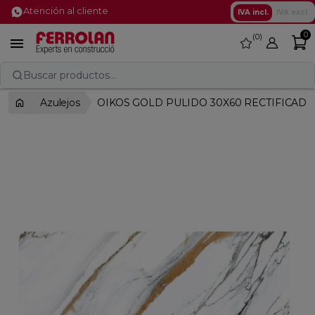
Atención al cliente
IVA incl.
IVA excl.
0
0
favorite

Buscar productos...
Azulejos
OIKOS GOLD PULIDO 30X60 RECTIFICAD