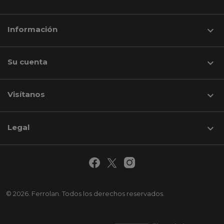
Información

Su cuenta

Visítanos
keyboard_arrow_down
Legal

© 2026. Ferrolan. Todos los derechos reservados.