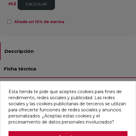
m2
CALCULAR
Añade un 10% de merma
Descripción
Ficha técnica
Este porcelánico esmaltado, disponible en acabado liso o
Esta tienda te pide que aceptes cookies para fines de
abombado, pulido y rectificado, viene en un formato
rendimiento, redes sociales y publicidad. Las redes
rectangular de 30x60 cm. Es ideal tanto para pavimentos
sociales y las cookies publicitarias de terceros se utilizan
como para revestimientos en baños, cocinas, residencias y
para ofrecerte funciones de redes sociales y anuncios
comercios. Su resistencia a la helada y a las manchas lo
personalizados. ¿Aceptas estas cookies y el
hace muy duradero. Con un estilo que combina lo clásico y
procesamiento de datos personales involucrados?
lo contemporáneo, emula el mármol en tonos
mayoritariamente blancos y dorados, aportando elegancia