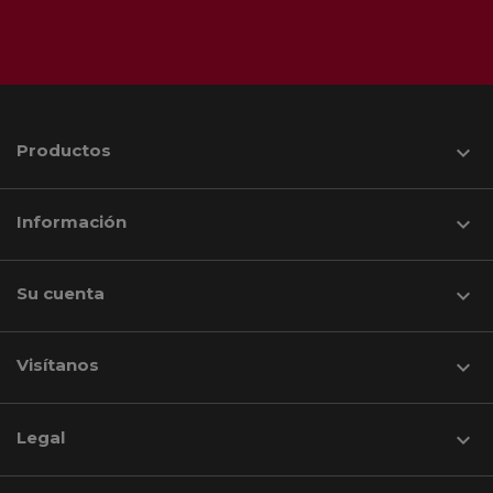
Productos

Información

Su cuenta

Visítanos
keyboard_arrow_down
Legal
