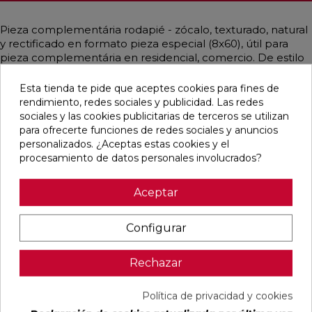
Pieza complementária rodapié - zócalo, texturado, natural
y rectificado en formato pieza especial (8x60), útil para
pieza complementária en residencial, comercio. De estilo
clásico, contemporáneo, mediterráneo y emulando piedra
mayoritariamente en color gris perla.
Esta tienda te pide que aceptes cookies para fines de
rendimiento, redes sociales y publicidad. Las redes
sociales y las cookies publicitarias de terceros se utilizan
para ofrecerte funciones de redes sociales y anuncios
personalizados. ¿Aceptas estas cookies y el
Pensamos que te puede interesar
procesamiento de datos personales involucrados?
favorite
favorite
favorite
favorite
Aceptar
Configurar
ALAPLANA
VERONA
KAWAII GREY
PALOMASTONE
Rechazar
BODO
WHITE MATE
MATE
WALL WHITE
SLIPSTOP
31,6X100
31,6X100
NATURAL
GREY MATE
RECTIFICADO
RECTIFICADO
33,3X100
60X120
RECTIFICADO
Política de privacidad y cookies
RECTIFICADO
Ref:
Alaplana
Ref:
Colorker
Ref:
Colorker
Ref:
TAU