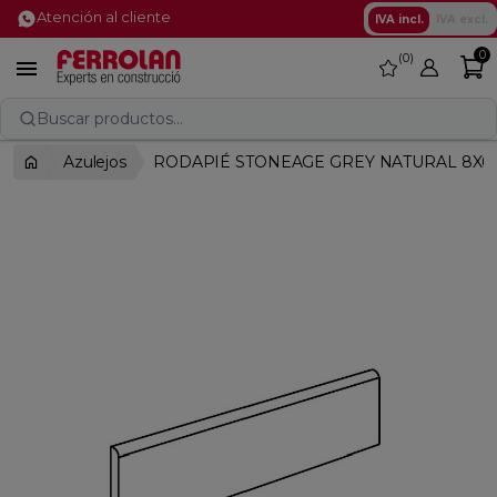
Atención al cliente
IVA incl.
IVA excl.
0
0
favorite

Buscar productos...
Azulejos
RODAPIÉ STONEAGE GREY NATURAL 8X60