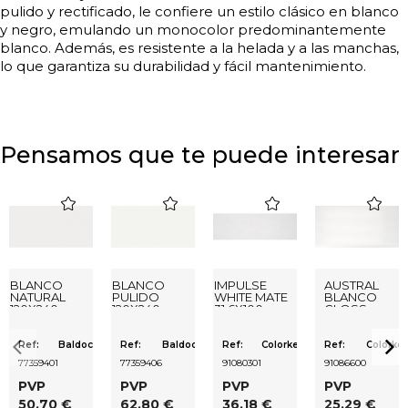
pulido y rectificado, le confiere un estilo clásico en blanco
y negro, emulando un monocolor predominantemente
blanco. Además, es resistente a la helada y a las manchas,
lo que garantiza su durabilidad y fácil mantenimiento.
Pensamos que te puede interesar
favorite
favorite
favorite
favorite
BLANCO
BLANCO
IMPULSE
AUSTRAL
NATURAL
PULIDO
WHITE MATE
BLANCO
120X240
120X240
31,6X100
GLOSS
RECTIFICADO
RECTIFICADO
RECTIFICADO
29,5X59,5
Ref:
Baldocer
Ref:
Baldocer
Ref:
Colorker
Ref:
Colorker
77359401
77359406
91080301
91086600
PVP
PVP
PVP
PVP
50,70 €
62,80 €
36,18 €
25,29 €