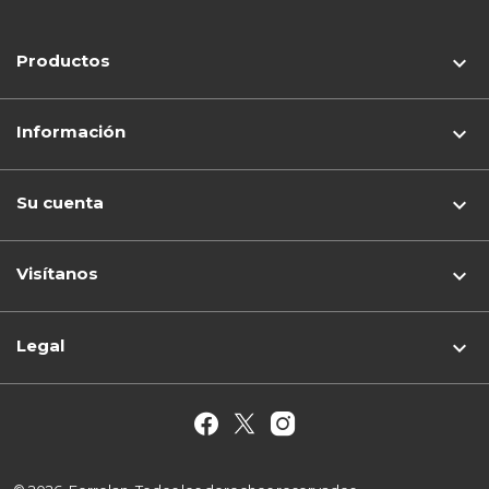
Productos

Información

Su cuenta

Visítanos
keyboard_arrow_down
Legal
