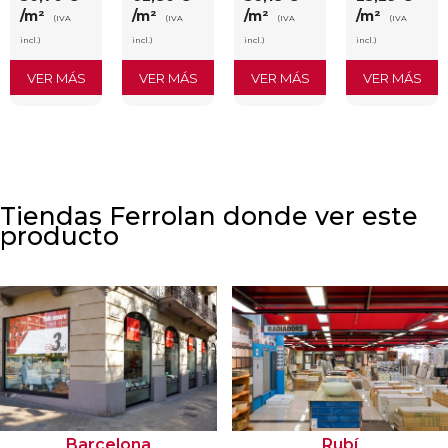
/m²
/m²
/m²
/m²
(IVA
(IVA
(IVA
(IVA
incl.)
incl.)
incl.)
incl.)
VER MÁS
VER MÁS
VER MÁS
VER MÁS
Tiendas Ferrolan donde ver este
producto
Barcelona
Rubí