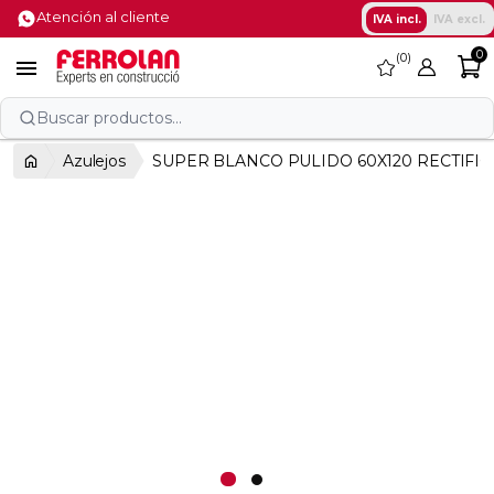
Atención al cliente
IVA incl.
IVA excl.
0
0
favorite

Buscar productos...
Azulejos
SUPER BLANCO PULIDO 60X120 RECTIFI