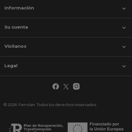
Información

Su cuenta

Visítanos
keyboard_arrow_down
Legal

© 2026. Ferrolan. Todos los derechos reservados.