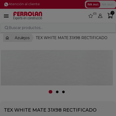
Atención al cliente
IVA incl.
IVA excl.
0
0
favorite

Buscar productos...
Azulejos
TEX WHITE MATE 31X98 RECTIFICADO
TEX WHITE MATE 31X98 RECTIFICADO