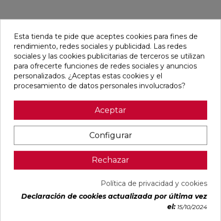
Pensamos que te puede interesar
Esta tienda te pide que aceptes cookies para fines de
rendimiento, redes sociales y publicidad. Las redes
sociales y las cookies publicitarias de terceros se utilizan
favorite
favorite
favorite
favorite
para ofrecerte funciones de redes sociales y anuncios
personalizados. ¿Aceptas estas cookies y el
procesamiento de datos personales involucrados?
ALAPLANA
VERONA
KAWAII GREY
PALOMASTONE
Aceptar
BODO
WHITE MATE
MATE
WALL WHITE
SLIPSTOP
31,6X100
31,6X100
NATURAL
GREY MATE
RECTIFICADO
RECTIFICADO
33,3X100
60X120
RECTIFICADO
Configurar
RECTIFICADO
Ref:
Alaplana
Ref:
Colorker
Ref:
Colorker
Ref:
TAU
94101004
91080375
91080491
91118501
ceràmica
Rechazar
PVP
PVP
PVP
PVP
29,65 €
35,36 €
34,49 €
30,13 €
/m²
/m²
/m²
/m²
Política de privacidad y cookies
(IVA
(IVA
(IVA
(IVA
incl.)
incl.)
incl.)
incl.)
Declaración de cookies actualizada por última vez
el:
15/10/2024
VER MÁS
VER MÁS
VER MÁS
VER MÁS