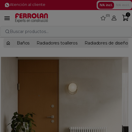
Atención al cliente
IVA incl.
IVA excl.
0
0
favorite

Buscar productos...
Baños
Radiadores toalleros
Radiadores de diseño