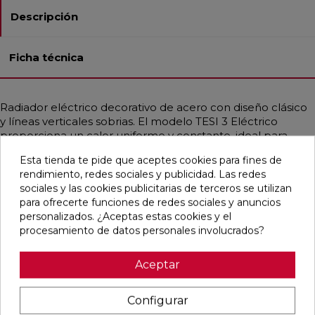
Descripción
Ficha técnica
Radiador eléctrico decorativo de acero con diseño clásico
y líneas verticales sobrias. El modelo TESI 3 Eléctrico
proporciona un calor uniforme y constante, ideal para
cualquier estancia gracias a su estilo versátil y elegante.
Esta tienda te pide que aceptes cookies para fines de
Disponible en diferentes medidas, con potencias de 500 a
rendimiento, redes sociales y publicidad. Las redes
2000 W. Incluye resistencia eléctrica con termostato
sociales y las cookies publicitarias de terceros se utilizan
electrónico y control remoto digital programable. Dispone
para ofrecerte funciones de redes sociales y anuncios
de funciones avanzadas como detección de ventanas
personalizados. ¿Aceptas estas cookies y el
abiertas, modo vacaciones, seguridad infantil y
procesamiento de datos personales involucrados?
programación adaptativa. Acabado en Blanco Estándar o
en una amplia gama de Acabados Irsap.
Aceptar
Configurar