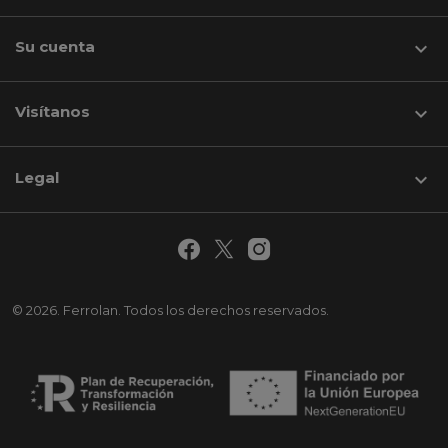
Su cuenta

Visítanos
keyboard_arrow_down
Legal

© 2026. Ferrolan. Todos los derechos reservados.