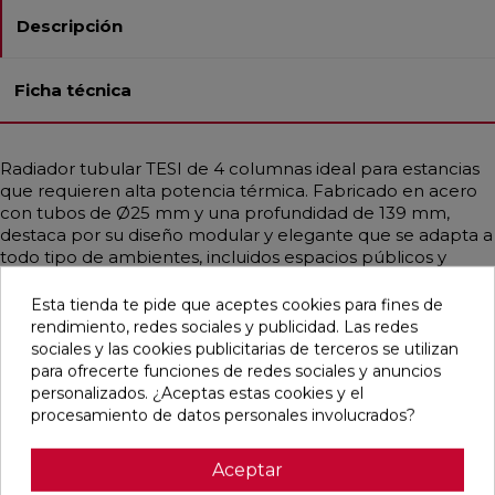
Descripción
Ficha técnica
Radiador tubular TESI de 4 columnas ideal para estancias
que requieren alta potencia térmica. Fabricado en acero
con tubos de Ø25 mm y una profundidad de 139 mm,
destaca por su diseño modular y elegante que se adapta a
todo tipo de ambientes, incluidos espacios públicos y
sanitarios gracias a sus formas redondeadas. Disponible en
diferentes medidas y en una amplia gama de colores,
Esta tienda te pide que aceptes cookies para fines de
incluidos acabados RAL personalizados. Garantiza una
rendimiento, redes sociales y publicidad. Las redes
distribución uniforme del calor, siendo compatible con
sociales y las cookies publicitarias de terceros se utilizan
sistemas de baja temperatura como calderas de
para ofrecerte funciones de redes sociales y anuncios
condensación o bombas de calor. Incluye purgador,
personalizados. ¿Aceptas estas cookies y el
soportes universales y tapón embellecedor.
procesamiento de datos personales involucrados?
Aceptar