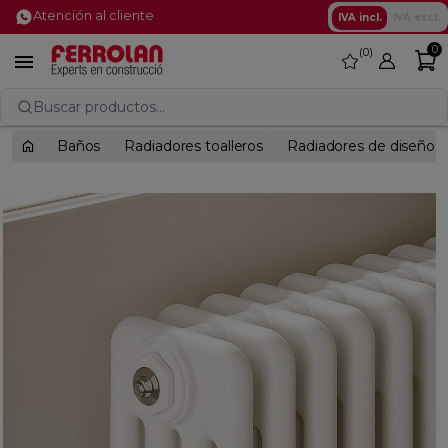
Atención al cliente
IVA incl.
IVA excl.
0
0
favorite

Buscar productos...
Baños
Radiadores toalleros
Radiadores de diseño