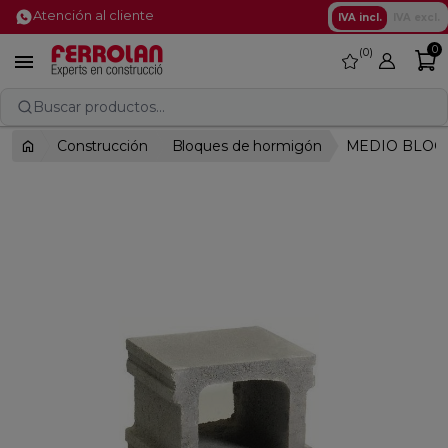
Atención al cliente
IVA incl.
IVA excl.
0
0
favorite

Buscar productos...
Construcción
Bloques de hormigón
MEDIO BLOQU