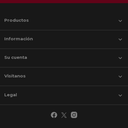
Productos

Información

Su cuenta

Visítanos
keyboard_arrow_down
Legal
