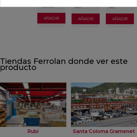
0,90 €
1,20 €
1,56 €
(IVA
(IVA
(IVA incl.)
incl.)
incl.)
AÑADIR
AÑADIR
AÑADIR
Tiendas Ferrolan donde ver este
producto
Rubí
Santa Coloma Gramenet