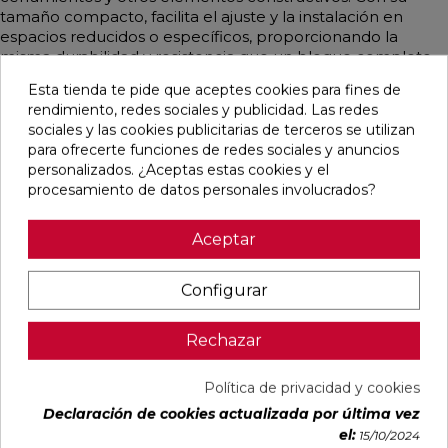
tamaño compacto, facilita el ajuste y la instalación en
espacios reducidos o específicos, proporcionando la
misma durabilidad y resistencia que un bloque completo.
Cuenta con unas medidas de 20x20x20 cm (25 uds / m2).
Esta tienda te pide que aceptes cookies para fines de
rendimiento, redes sociales y publicidad. Las redes
sociales y las cookies publicitarias de terceros se utilizan
para ofrecerte funciones de redes sociales y anuncios
Productos relacionados
personalizados. ¿Aceptas estas cookies y el
procesamiento de datos personales involucrados?
favorite
favorite
favorite
Aceptar
Configurar
BLOQUE
BLOQUE
BLOQUE
BLOQUE
HORMIGON
HORMIGON
HORMIGON
HORMIGON
Rechazar
40X20X10
40X20X15
40X20X20
40X20X30
ROAR
R4 ROAR
R6 ROAR
ROAR
Ref:
Roar
Ref:
Roar
Ref:
Roar
Ref:
Roar
Política de privacidad y cookies
04010400
04010100
04010200
04010300
Declaración de cookies actualizada por última vez
PVP
PVP
PVP
el:
15/10/2024
AÑADIR