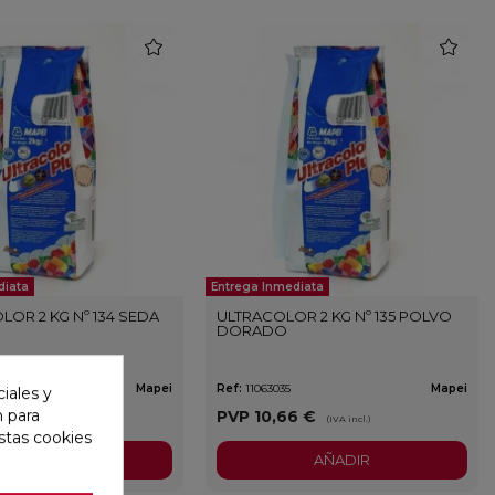
favorite
favorite
diata
Entrega Inmediata
LOR 2 KG Nº 134 SEDA
ULTRACOLOR 2 KG Nº 135 POLVO
DORADO
Mapei
Ref:
11063035
Mapei
iales y
n para
6 €
PVP
10,66 €
(IVA incl.)
(IVA incl.)
stas cookies
AÑADIR
AÑADIR