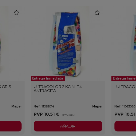
favorite
favorite
Entrega Inmediata
Entrega Inme
3 GRIS
ULTRACOLOR 2 KG Nº 114
ULTRACOL
ANTRACITA
Mapei
Ref:
11063014
Mapei
Ref:
11063020
PVP
10,51 €
PVP
10,5
(IVA incl.)
AÑADIR