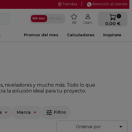
Tiendas
Atención al cliente
favorite
0
IVA incl.
IVA excl.
0
Login
0,00 €
a
Promos del mes
Calculadoras
Inspírate
s, niveladores y mucho más. Todo lo que
a la solución ideal para tu proyecto.
tune
a
Marca
Filtro

Ordenar por