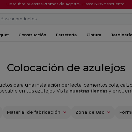
Descubre nuestras Promos de Agosto- ¡Hasta 60% descuento!
Buscar productos...
quet
Construcción
Ferretería
Pintura
Jardinerí
Colocación de azulejos
tos para una instalación perfecta: cementos cola, calzo
ecable en tus azulejos. Visita
y encuentr
nuestras tiendas
Material de fabricación
Zona de Uso
Form