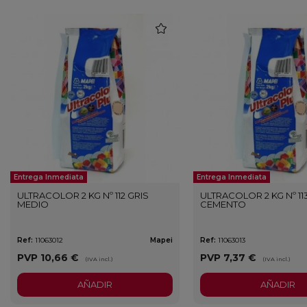
favorite
Entrega Inmediata
Entrega Inmediata
ULTRACOLOR 2 KG Nº 112 GRIS
ULTRACOLOR 2 KG Nº 11
MEDIO
CEMENTO
Ref:
11063012
Mapei
Ref:
11063013
PVP
10,66 €
PVP
7,37 €
(IVA incl.)
(IVA incl.)
AÑADIR
AÑADIR