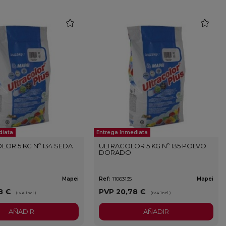
favorite
favorite
diata
Entrega Inmediata
LOR 5 KG Nº 134 SEDA
ULTRACOLOR 5 KG Nº 135 POLVO
DORADO
Mapei
Ref:
11063135
Mapei
8 €
PVP
20,78 €
(IVA incl.)
(IVA incl.)
AÑADIR
AÑADIR