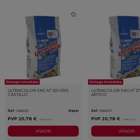
favorite
Entrega Inmediata
Entrega Inmediata
ULTRACOLOR 5 KG Nº 125 GRIS
ULTRACOLOR 5 KG Nº 12
CASTILLO
ARTICO
Ref:
11063125
Mapei
Ref:
11063127
PVP
20,78 €
PVP
20,78 €
(IVA incl.)
(IVA incl.)
AÑADIR
AÑADIR