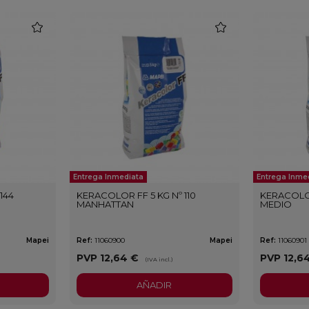
favorite
favorite
Entrega Inmediata
Entrega Inme
144
KERACOLOR FF 5 KG Nº 110
KERACOLOR
MANHATTAN
MEDIO
Mapei
Ref:
11060900
Mapei
Ref:
11060901
PVP
12,64 €
PVP
12,6
(IVA incl.)
AÑADIR