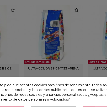
favorite
favorite
Entrega Inmediata
Entrega Inme
2 BEIGE
ULTRACOLOR 2 KG Nº 133 ARENA
ULTRACO
Mapei
Ref:
11063033
Mapei
Ref:
11063034
te pide que aceptes cookies para fines de rendimiento, redes soc
Las redes sociales y las cookies publicitarias de terceros se utiliza
PVP
10,66 €
PVP
10,6
(IVA incl.)
unciones de redes sociales y anuncios personalizados. ¿Aceptas e
amiento de datos personales involucrados?
AÑADIR