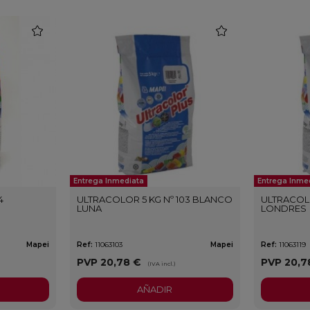
favorite
favorite
Entrega Inmediata
Entrega Inme
4
ULTRACOLOR 5 KG Nº 103 BLANCO
ULTRACOLO
LUNA
LONDRES
Mapei
Ref:
11063103
Mapei
Ref:
11063119
PVP
20,78 €
PVP
20,7
(IVA incl.)
AÑADIR