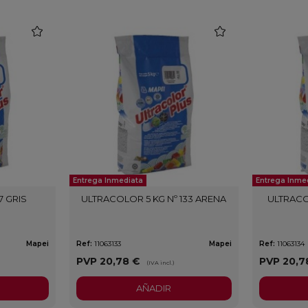
favorite
favorite
Entrega Inmediata
Entrega Inme
7 GRIS
ULTRACOLOR 5 KG Nº 133 ARENA
ULTRACO
Mapei
Ref:
11063133
Mapei
Ref:
11063134
PVP
20,78 €
PVP
20,7
(IVA incl.)
AÑADIR