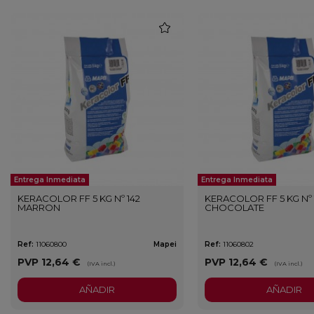
favorite
Entrega Inmediata
Entrega Inmediata
KERACOLOR FF 5 KG Nº 142
KERACOLOR FF 5 KG Nº 
MARRON
CHOCOLATE
Ref:
11060800
Mapei
Ref:
11060802
PVP
12,64 €
PVP
12,64 €
(IVA incl.)
(IVA incl.)
AÑADIR
AÑADIR