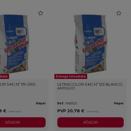
favorite
favorite
diata
Entrega Inmediata
R 5 KG Nº 119 GRIS
ULTRACOLOR 5 KG Nº 123 BLANCO
ANTIGUO
Mapei
Ref:
11063123
Mapei
8 €
PVP
20,78 €
(IVA incl.)
(IVA incl.)
AÑADIR
AÑADIR