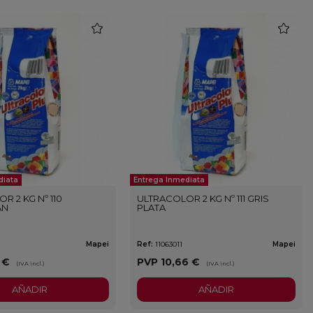
favorite
favorite
diata
Entrega Inmediata
R 2 KG Nº 110
ULTRACOLOR 2 KG Nº 111 GRIS
AN
PLATA
Mapei
Ref:
11063011
Mapei
1 €
PVP
10,66 €
(IVA incl.)
(IVA incl.)
AÑADIR
AÑADIR