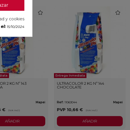
azar
favorite
favorite
dad y cookies
el:
15/10/2024
diata
Entrega Inmediata
R 2 KG Nº 143
ULTRACOLOR 2 KG Nº 144
TA
CHOCOLATE
Mapei
Ref:
11063044
Mapei
6 €
PVP
10,66 €
(IVA incl.)
(IVA incl.)
AÑADIR
AÑADIR