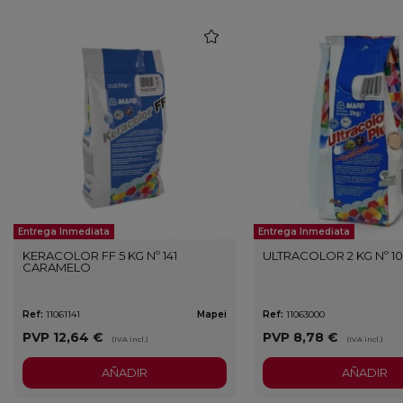
favorite
Entrega Inmediata
Entrega Inmediata
KERACOLOR FF 5 KG Nº 141
ULTRACOLOR 2 KG Nº 
CARAMELO
Ref:
11061141
Mapei
Ref:
11063000
PVP
12,64 €
PVP
8,78 €
(IVA incl.)
(IVA incl.)
AÑADIR
AÑADIR