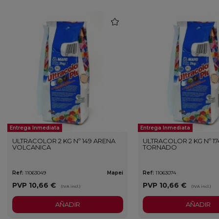
favorite
Entrega Inmediata
Entrega Inmediata
ULTRACOLOR 2 KG Nº 149 ARENA
ULTRACOLOR 2 KG Nº 17
VOLCANICA
TORNADO
Ref:
11063049
Mapei
Ref:
11063074
PVP
10,66 €
PVP
10,66 €
(IVA incl.)
(IVA incl.)
AÑADIR
AÑADIR