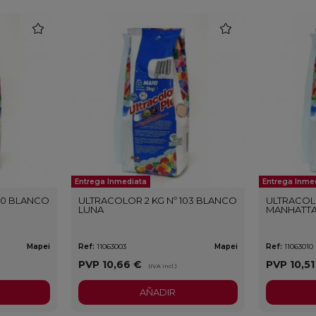
favorite
favorite
Entrega Inmediata
Entrega Inme
100 BLANCO
ULTRACOLOR 2 KG Nº 103 BLANCO
ULTRACOLO
LUNA
MANHATT
Mapei
Ref:
11063003
Mapei
Ref:
11063010
PVP
10,66 €
PVP
10,5
(IVA incl.)
AÑADIR