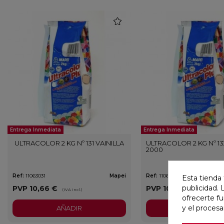
favorite
Entrega Inmediata
Entrega Inmediata
ULTRACOLOR 2 KG Nº 131 VAINILLA
ULTRACOLOR 2 KG Nº 13
2000
Ref:
11063031
Mapei
Ref:
11063032
Esta tienda 
publicidad. 
PVP
10,66 €
PVP
10,66 €
(IVA incl.)
(IVA incl.)
ofrecerte f
y el proces
AÑADIR
AÑADIR