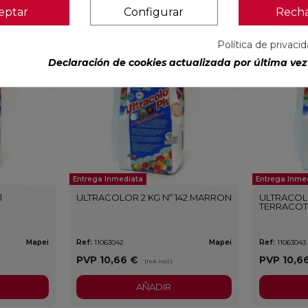
eptar
Configurar
Rech
favorite
favorite
Política de privaci
Declaración de cookies actualizada por última vez 
Entrega Inmediata
Entrega Inme
1
ULTRACOLOR 2 KG Nº 142 MARRON
ULTRACOLO
TERRACO
Mapei
Ref:
11063042
Mapei
Ref:
11063043
PVP
10,66 €
PVP
10,6
(IVA incl.)
AÑADIR