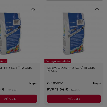
favorite
favorite
diata
Entrega Inmediata
 FF 5 KG Nº 112 GRIS
KERACOLOR FF 5 KG Nº 111 GRIS
PLATA
Mapei
Ref:
11061000
Mapei
4 €
PVP
12,64 €
(IVA incl.)
(IVA incl.)
AÑADIR
AÑADIR