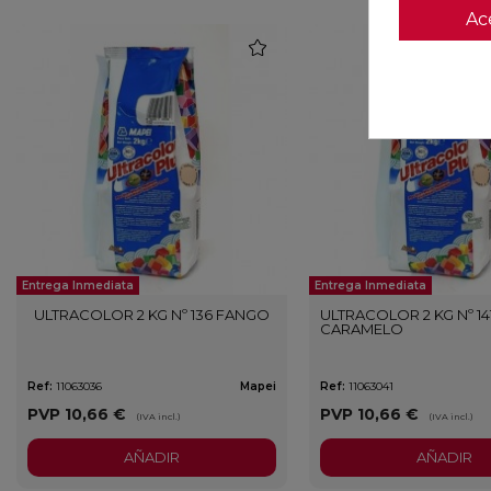
Ac
favorite
Entrega Inmediata
Entrega Inmediata
ULTRACOLOR 2 KG Nº 136 FANGO
ULTRACOLOR 2 KG Nº 14
CARAMELO
Ref:
11063036
Mapei
Ref:
11063041
PVP
10,66 €
PVP
10,66 €
(IVA incl.)
(IVA incl.)
AÑADIR
AÑADIR