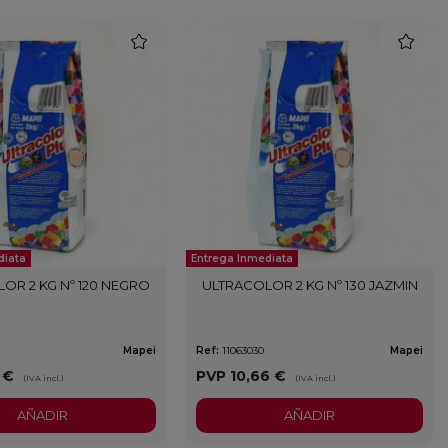
favorite
favorite
diata
Entrega Inmediata
OR 2 KG Nº 120 NEGRO
ULTRACOLOR 2 KG Nº 130 JAZMIN
Mapei
Ref:
11063030
Mapei
1 €
PVP
10,66 €
(IVA incl.)
(IVA incl.)
AÑADIR
AÑADIR