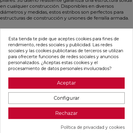
pilares. Su diseño resistente garantiza una estructura sólida
en cualquier construcción. Disponibles en diversos
diámetros y medidas, estos estribos son perfectos para
estructuras de construcción y uniones de ferralla armada.
Esta tienda te pide que aceptes cookies para fines de
rendimiento, redes sociales y publicidad. Las redes
Productos relacionados
sociales y las cookies publicitarias de terceros se utilizan
para ofrecerte funciones de redes sociales y anuncios
favorite
favorite
favorite
favorite
personalizados. ¿Aceptas estas cookies y el
procesamiento de datos personales involucrados?
Aceptar
SEMI VIGA
SEMI VIGA
SEMI VIGA
SEMI VIGA
T-11/ TIPO
T-11/ TIPO
T-11/ TIPO
T-11/ TIPO
VP
VP
VP
VP
Configurar
110.2.-1,00
110.2.-1,50
110.2.-2,00
110.2.-2,50
MTS
MTS
MTS
MTS
Ref:
Prefabricados
Ref:
Prefabricados
Ref:
Prefabricados
Ref:
Prefabri
Rechazar
01111000
Pujol
01111500
Pujol
01112000
Pujol
01112500
Pujol
PVP
PVP
PVP
PVP
Política de privacidad y cookies
7,30 €
7,30 €
7,30 €
7,30 €