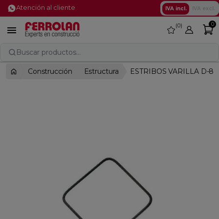
Atención al cliente
IVA incl.
IVA excl.
0
0
favorite

Buscar productos...
Construcción
Estructura
ESTRIBOS VARILLA D-8 