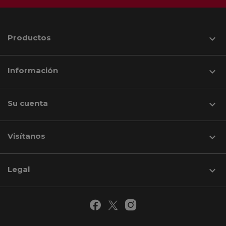
Productos

Información

Su cuenta

Visítanos
keyboard_arrow_down
Legal
