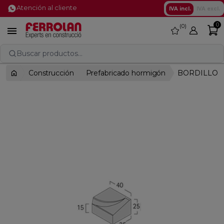
Atención al cliente
IVA incl.
IVA excl.
0
0
favorite

Buscar productos...
Construcción
Prefabricado hormigón
BORDILLO V