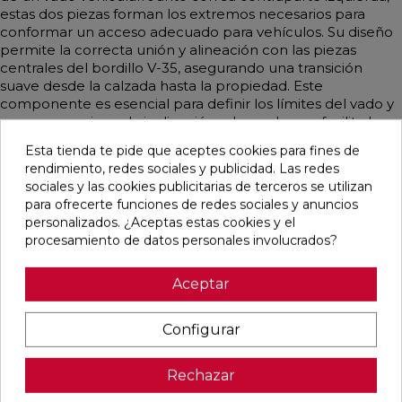
estas dos piezas forman los extremos necesarios para
conformar un acceso adecuado para vehículos. Su diseño
permite la correcta unión y alineación con las piezas
centrales del bordillo V-35, asegurando una transición
suave desde la calzada hasta la propiedad. Este
componente es esencial para definir los límites del vado y
para proporcionar la inclinación adecuada que facilita la
entrada y salida de los vehículos.
Esta tienda te pide que aceptes cookies para fines de
rendimiento, redes sociales y publicidad. Las redes
sociales y las cookies publicitarias de terceros se utilizan
para ofrecerte funciones de redes sociales y anuncios
personalizados. ¿Aceptas estas cookies y el
Productos relacionados
procesamiento de datos personales involucrados?
favorite
favorite
favorite
favorite
Aceptar
Configurar
ASPIRADOR
ASPIRADOR
ASPIRADOR
ASPIRADOR
ESTATICO
ESTATICO
ESTATICO
ESTATICO
Rechazar
50X50 CM
50X50 CM
50X50 CM
70X50 CM
BLANCO
GRIS
NEGRO
BLANCO