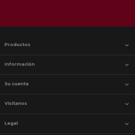
Productos

Información

Su cuenta

Visítanos
keyboard_arrow_down
Legal
