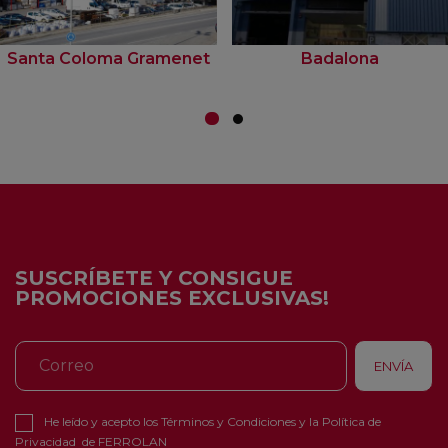
Santa Coloma Gramenet
Badalona
SUSCRÍBETE Y CONSIGUE
PROMOCIONES EXCLUSIVAS!
He leído y acepto los
Términos y Condiciones
y la
Política de
Privacidad
de FERROLAN