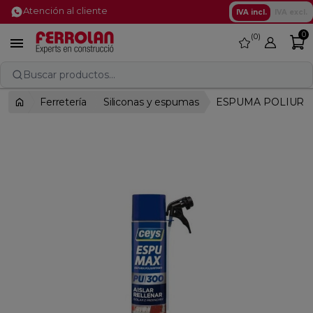
Atención al cliente
IVA incl.
IVA excl.
0
0
favorite

Buscar productos...
Ferretería
Siliconas y espumas
ESPUMA POLIURE