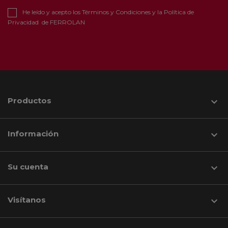
He leído y acepto los
Términos y Condiciones
y la
Política de
Privacidad
de FERROLAN
Productos

Información

Su cuenta

Visítanos
keyboard_arrow_down