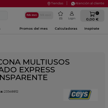
Tiendas
Atención al cliente
favorite
0
IVA incl.
IVA excl.
0
Login
0,00 €
a
Promos del mes
Calculadoras
Inspírate
ICONA MULTIUSOS
ADO EXPRESS
NSPARENTE
a:
23548812