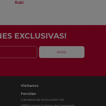
Rubí
ES EXCLUSIVAS!
Visítanos
Ferrolan
Carretera de la Roca Km 5,6
08924 Santa Coloma de Gramenet