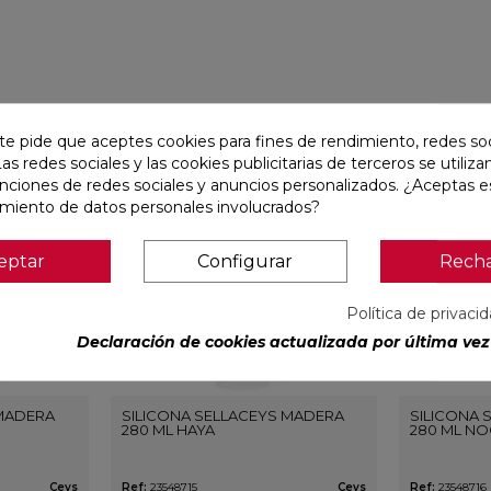
te pide que aceptes cookies para fines de rendimiento, redes soc
favorite
favorite
Las redes sociales y las cookies publicitarias de terceros se utiliza
unciones de redes sociales y anuncios personalizados. ¿Aceptas e
amiento de datos personales involucrados?
eptar
Configurar
Rech
Política de privaci
Declaración de cookies actualizada por última vez 
 MADERA
SILICONA SELLACEYS MADERA
SILICONA 
280 ML HAYA
280 ML NO
Ceys
Ref:
23548715
Ceys
Ref:
23548716