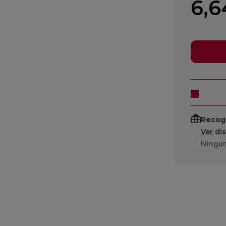
6,6
Recogi
Ver di
Ningun