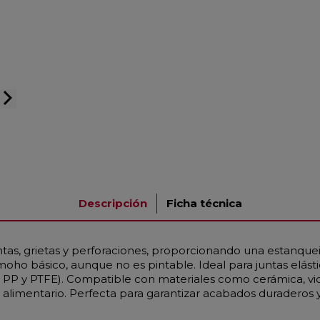
arrow_forward_ios
Descripción
Ficha técnica
untas, grietas y perforaciones, proporcionando una estanque
oho básico, aunque no es pintable. Ideal para juntas elástic
E, PP y PTFE). Compatible con materiales como cerámica, vi
 alimentario. Perfecta para garantizar acabados duraderos y