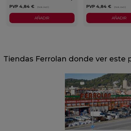
PVP
4,84 €
PVP
4,84 €
(IVA incl.)
(IVA incl.)
AÑADIR
AÑADIR
Tiendas Ferrolan donde ver este 