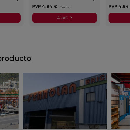
PVP
4,84 €
PVP
4,84
(IVA incl.)
AÑADIR
producto