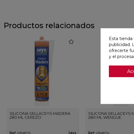
Productos relacionados
Esta tienda 
favorite
publicidad. 
ofrecerte f
y el proces
Ac
SILICONA SELLACEYS MADERA
SILICONA SELLACEYS
280 ML CEREZO
280 ML WENGUE
Ref:
23548713
Ceys
Ref:
23548714