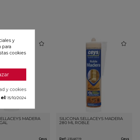
iales y
favorite
favorite
n para
stas cookies
azar
dad y cookies
el:
15/10/2024
SELLACEYS MADERA
SILICONA SELLACEYS MADERA
GAL
280 ML ROBLE
Ceys
Ref:
23548719
Ceys