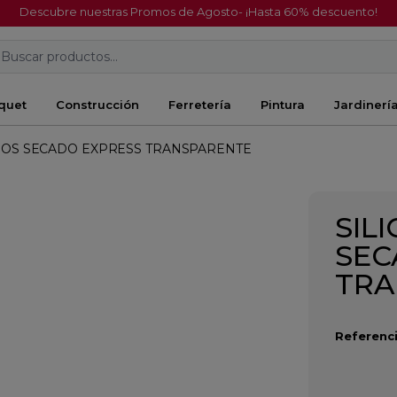
Descubre nuestras Promos de Agosto- ¡Hasta 60% descuento!
Buscar productos...
quet
Construcción
Ferretería
Pintura
Jardinerí
SOS SECADO EXPRESS TRANSPARENTE
SIL
SEC
TRA
Referenci