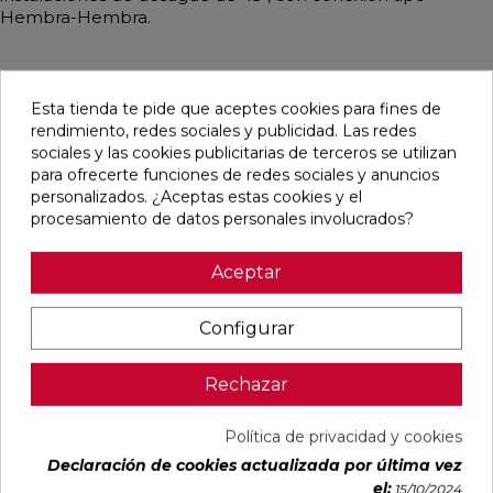
Hembra-Hembra.
Esta tienda te pide que aceptes cookies para fines de
Productos relacionados
rendimiento, redes sociales y publicidad. Las redes
sociales y las cookies publicitarias de terceros se utilizan
para ofrecerte funciones de redes sociales y anuncios
favorite
favorite
favorite
favorite
personalizados. ¿Aceptas estas cookies y el
procesamiento de datos personales involucrados?
Aceptar
CODO
CODO
CODO
CODO
PVC 45º
PVC 45 40
PVC 45º
PVC 45º
Ø32
MM
Ø50
Ø75
MACHO-
Configurar
HEMBRA
Ref:
Llongueras
Ref:
28021610
Ref:
Llongueras
Ref:
Llongue
28021500
28021700
28021800
PVP
Rechazar
PVP
0,56 €
PVP
PVP
0,33 €
0,59 €
1,17 €
(IVA incl.)
(IVA
Política de privacidad y cookies
(IVA incl.)
(IVA incl.)
incl.)
Declaración de cookies actualizada por última vez
AÑADIR
el:
15/10/2024
AÑADIR
AÑADIR