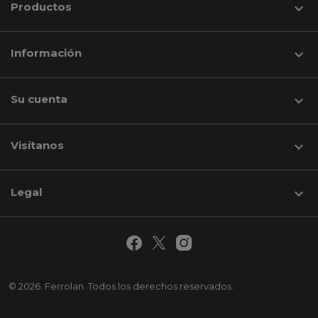
Productos

Información

Su cuenta

Visítanos
keyboard_arrow_down
Legal

© 2026. Ferrolan. Todos los derechos reservados.