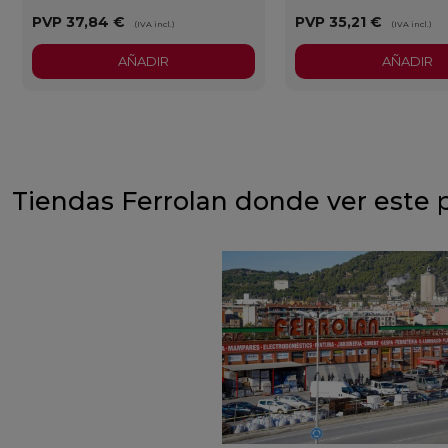
PVP
37,84 €
PVP
35,21 €
(IVA incl.)
(IVA incl.)
AÑADIR
AÑADIR
Tiendas Ferrolan donde ver este 