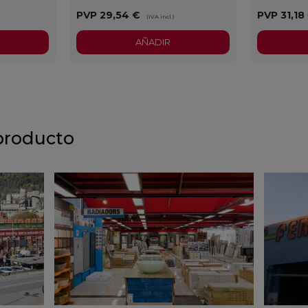
PVP
29,54 €
PVP
31,18
(IVA incl.)
AÑADIR
producto