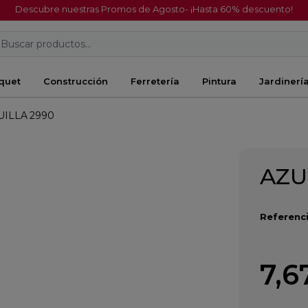
Descubre nuestras Promos de Agosto- ¡Hasta 60% descuento!
Buscar productos...
quet
Construcción
Ferretería
Pintura
Jardinerí
UILLA 2990
AZU
Referenci
7,6