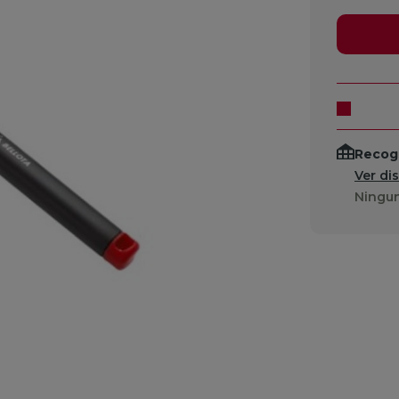
Recogi
Ver di
Ningun