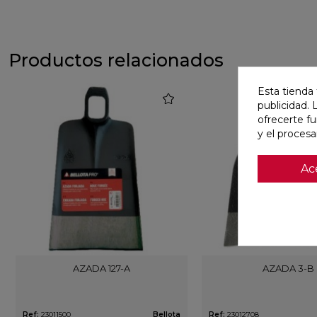
Productos relacionados
Esta tienda 
favorite
publicidad. 
ofrecerte f
y el proces
Ac
AZADA 127-A
AZADA 3-B
Ref:
23011500
Bellota
Ref:
23012708