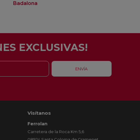
Badalona
ES EXCLUSIVAS!
Visítanos
Ferrolan
Carretera de la Roca Km 5,6
08924 Santa Coloma de Gramenet