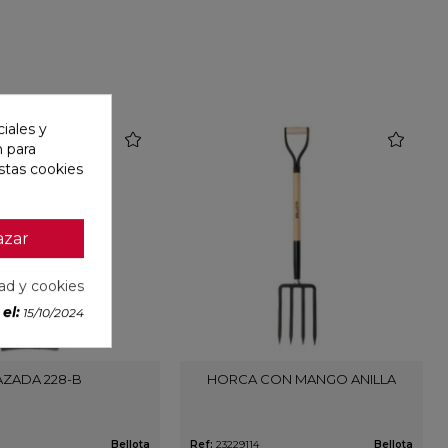
iales y
favorite
favorite
n para
stas cookies
azar
dad y cookies
el:
15/10/2024
AZADA 228-B
HORCA CON MANGO ANILLA
Bellota
Ref:
23229114
Bellota