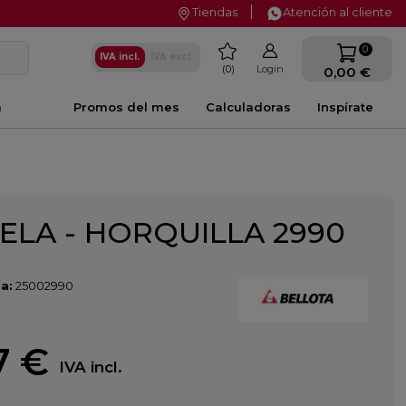
Tiendas
Atención al cliente
favorite
0
IVA incl.
IVA excl.
0
Login
0,00 €
a
Promos del mes
Calculadoras
Inspírate
ELA - HORQUILLA 2990
a:
25002990
7 €
IVA incl.