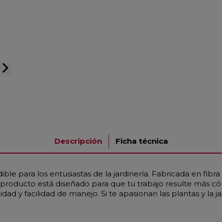
arrow_forward_ios
Descripción
Ficha técnica
e para los entusiastas de la jardinería. Fabricada en fibra d
ste producto está diseñado para que tu trabajo resulte más 
lidad y facilidad de manejo. Si te apasionan las plantas y la