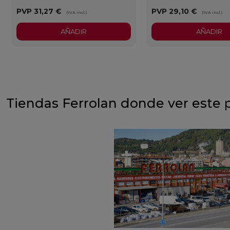
PVP
31,27 €
PVP
29,10 €
(IVA incl.)
(IVA incl.)
AÑADIR
AÑADIR
Tiendas Ferrolan donde ver este 