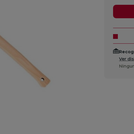
Recogi
Ver di
Ningun