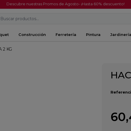
Descubre nuestras Promos de Agosto- ¡Hasta 60% descuento!
Buscar productos...
quet
Construcción
Ferretería
Pintura
Jardinerí
 2 KG
HAC
Referenci
60,