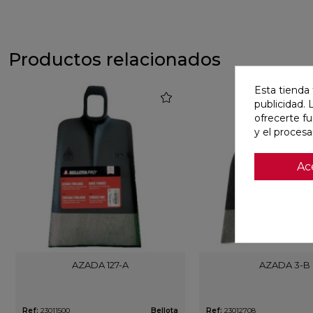
Productos relacionados
Esta tienda 
favorite
publicidad. 
ofrecerte f
y el proces
Ac
AZADA 127-A
AZADA 3-B
Ref:
23011500
Bellota
Ref:
23012708