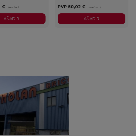
7 €
PVP
50,02 €
(IVA incl.)
(IVA incl.)
AÑADIR
AÑADIR