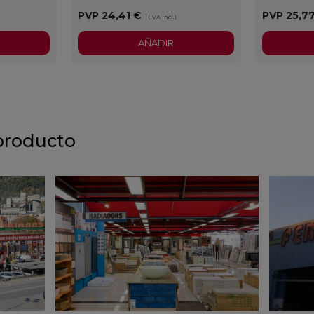
PVP
24,41 €
PVP
25,7
(IVA incl.)
AÑADIR
producto