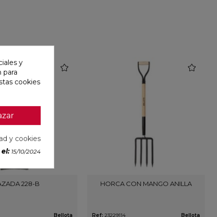
iales y
favorite
favorite
n para
stas cookies
azar
dad y cookies
el:
15/10/2024
AZADA 228-B
HORCA CON MANGO ANILLA
Bellota
Ref:
23229114
Bellota