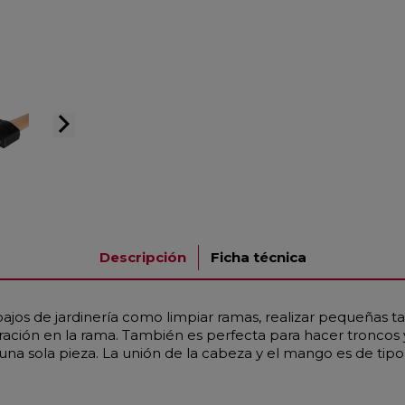
arrow_forward_ios
Descripción
Ficha técnica
bajos de jardinería como limpiar ramas, realizar pequeñas ta
ión en la rama. También es perfecta para hacer troncos y p
una sola pieza. La unión de la cabeza y el mango es de tipo