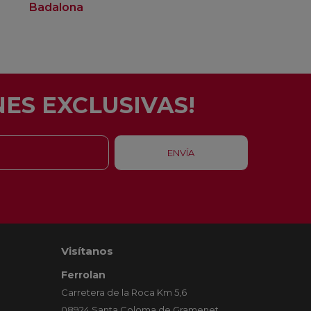
Badalona
ES EXCLUSIVAS!
Visítanos
Ferrolan
Carretera de la Roca Km 5,6
08924 Santa Coloma de Gramenet