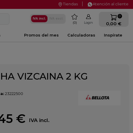
Tiendas
Atención al cliente
favorite
0
IVA incl.
IVA excl.
0
Login
0,00 €
a
Promos del mes
Calculadoras
Inspírate
HA VIZCAINA 2 KG
a:
23222500
45 €
IVA incl.