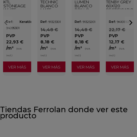
KTL
TECHNIC
LUMEN
TENBY GREY
STONEAGE
BLANCO
BLANCO
60X120
WHITE
MATE
BRILLO
RECTIFICADO
40X120
25X75
25X75
RECTIFICADO
Ref:
Keratile
Ref:
91323301
Ref:
91323201
Ref:
94101353
94095301
14,48 €
14,48 €
22,17 €
PVP
PVP
PVP
PVP
22,93 €
8,18 €
8,18 €
12,17 €
/m²
/m²
/m²
/m²
(IVA
(IVA
(IVA
(IVA
incl.)
incl.)
incl.)
incl.)
VER MÁS
VER MÁS
VER MÁS
VER MÁS
Tiendas Ferrolan donde ver este
producto