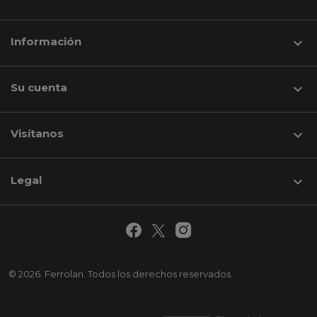
Información

Su cuenta

Visítanos
keyboard_arrow_down
Legal

© 2026. Ferrolan. Todos los derechos reservados.