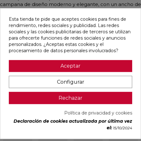
campana de diseño moderno y elegante, con un ancho de
90 cm. cuenta con una potencia de extracción de 740
m³/h, lo que garantiza una buena calidad del aire en la
Esta tienda te pide que aceptes cookies para fines de
cocina de manera rápida. La iluminación halógena
rendimiento, redes sociales y publicidad. Las redes
proporciona gran visibilidad sobre la zona de cocción. La
sociales y las cookies publicitarias de terceros se utilizan
campana cuenta con una función de potencia intensiva
para ofrecerte funciones de redes sociales y anuncios
con retracción automática, que restablece la aspiración
personalizados. ¿Aceptas estas cookies y el
tras 10 minutos de funcionamiento intensivo. Además,
procesamiento de datos personales involucrados?
cuenta con la función Extra Silencio, que permite un alto
rendimiento con una potencia sonora de solo 58 dB. Esta
Aceptar
campana es parte de la serie 8.
Configurar
Productos relacionados
Rechazar
Política de privacidad y cookies
favorite
favorite
favorite
favorite
Declaración de cookies actualizada por última vez
el:
15/10/2024