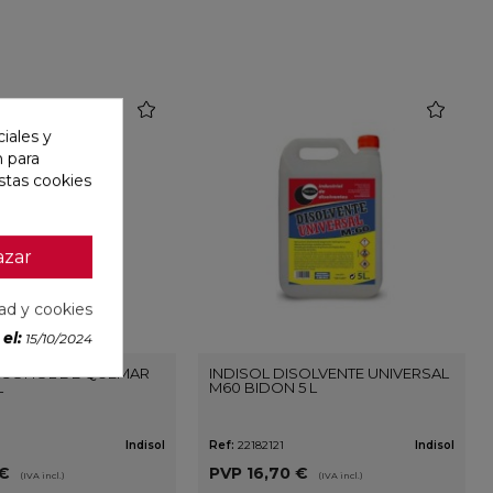
favorite
favorite
iales y
n para
stas cookies
azar
dad y cookies
el:
15/10/2024
ALCOHOL DE QUEMAR
INDISOL DISOLVENTE UNIVERSAL
L
M60 BIDON 5 L
Indisol
Ref:
22182121
Indisol
 €
PVP
16,70 €
(IVA incl.)
(IVA incl.)