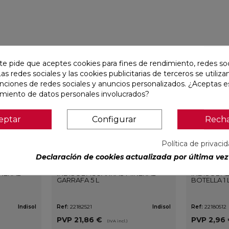
favorite
favorite
te pide que aceptes cookies para fines de rendimiento, redes soc
Las redes sociales y las cookies publicitarias de terceros se utiliza
unciones de redes sociales y anuncios personalizados. ¿Aceptas e
amiento de datos personales involucrados?
eptar
Configurar
Rech
Política de privaci
Declaración de cookies actualizada por última vez 
INERAL
INDISOL AGUARRAS MINERAL
INDISOL 
GARRAFA 5 L
BOTELLA 1 
Indisol
Ref:
22182521
Indisol
Ref:
22180512
PVP
21,86 €
PVP
2,96
(IVA incl.)