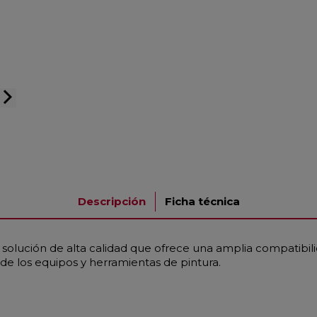
arrow_forward_ios
Descripción
Ficha técnica
na solución de alta calidad que ofrece una amplia compatibil
e de los equipos y herramientas de pintura.