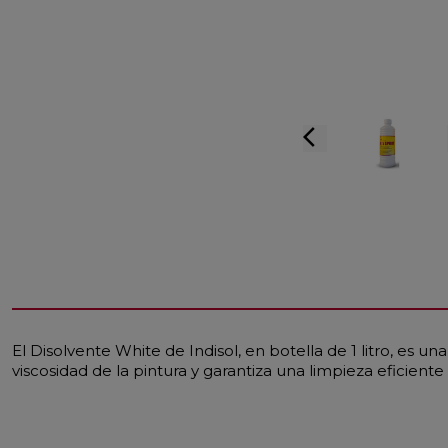
arrow_back_ios
El Disolvente White de Indisol, en botella de 1 litro, es u
viscosidad de la pintura y garantiza una limpieza eficient