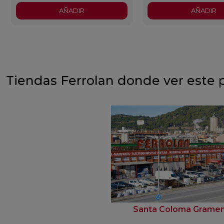
AÑADIR
AÑADIR
Tiendas Ferrolan donde ver este 
Santa Coloma Grame