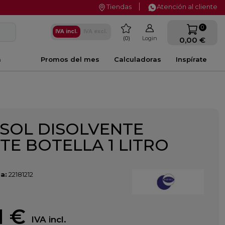
Tiendas
Atención al cliente
favorite
0
IVA incl.
IVA excl.
0
Login
0,00 €
a
Promos del mes
Calculadoras
Inspírate
ISOL DISOLVENTE
TE BOTELLA 1 LITRO
a:
22181212
1 €
IVA incl.