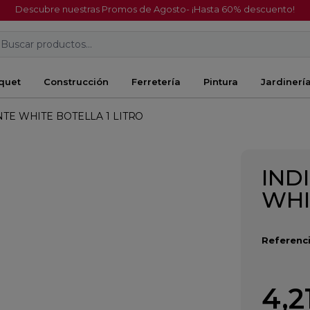
Descubre nuestras Promos de Agosto- ¡Hasta 60% descuento!
Buscar productos...
quet
Construcción
Ferretería
Pintura
Jardinerí
TE WHITE BOTELLA 1 LITRO
IND
WHI
Referenci
4,2