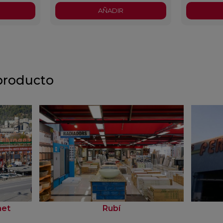
AÑADIR
producto
net
Rubí