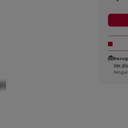
Recogi
Ver di
Ningun