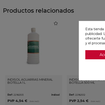
Productos relacionados
favorite
Esta tienda 
publicidad. 
ofrecerte f
y el proces
Ac
INDISOL AGUARRAS MINERAL
INDISOL AGUARRAS M
BOTELLA 1 L
BOTELLA 500 ML
Ref:
22182513
Indisol
Ref:
22182512
PVP
4,54 €
PVP
2,54 €
(IVA incl.)
(IVA incl.)