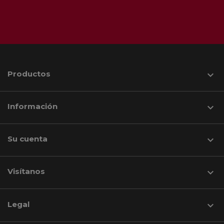
Productos

Información

Su cuenta

Visítanos
keyboard_arrow_down
Legal
