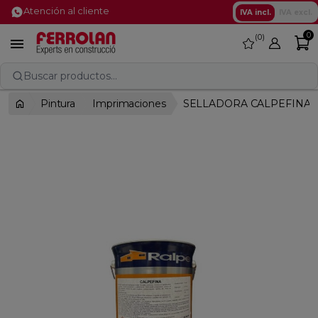
Atención al cliente
IVA incl.
IVA excl.
0
0
favorite

Buscar productos...
Pintura
Imprimaciones
SELLADORA CALPEFINA 5