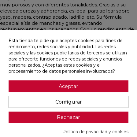
muy porosos y con diferentes tonalidades. Gracias a su
elevada dureza y adherencia, es ideal para aplicar sobre
yeso, madera, contraplacado, ladrillo, etc. Su fórmula
especial aísla de manchas y grasas, evitando
rechupamientos en los acabados. Con un rendimiento de
6-8 m² por kilogramo, secado al tacto en 4 horas y
Esta tienda te pide que aceptes cookies para fines de
repintado en 24 horas, la CALPEFINA Selladora es la
rendimiento, redes sociales y publicidad. Las redes
opción perfecta para tus proyectos.
sociales y las cookies publicitarias de terceros se utilizan
para ofrecerte funciones de redes sociales y anuncios
personalizados. ¿Aceptas estas cookies y el
procesamiento de datos personales involucrados?
Productos relacionados
Aceptar
favorite
favorite
favorite
favorite
Configurar
Rechazar
IMPRIMACION
ADI COAT
IMPRIMACION
LIMPIADOR FILA
ANTIOXIDANTE
PRIMER 5
ANTIOXIDANTE
PS-87
4 L BLANCA
KG
4 L GRIS
QUITAMANCHAS
Política de privacidad y cookies
1 LTS