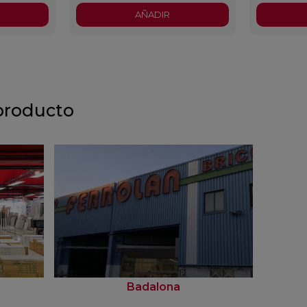
AÑADIR
producto
Badalona