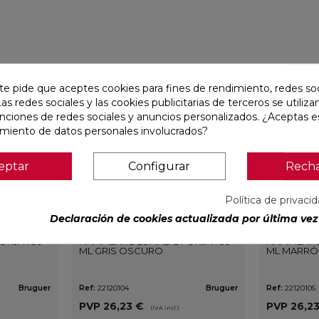
favorite
favorite
te pide que aceptes cookies para fines de rendimiento, redes soc
Las redes sociales y las cookies publicitarias de terceros se utiliza
unciones de redes sociales y anuncios personalizados. ¿Aceptas e
amiento de datos personales involucrados?
eptar
Configurar
Rech
Política de privaci
Declaración de cookies actualizada por última vez 
ORJA 750
HAMMERITE ESMALTE FORJA 750
HAMMERITE
ML GRIS OSCURO
ML MARRÓ
Bruguer
Ref:
22120104
Bruguer
Ref:
22120105
PVP
26,23 €
PVP
26,2
(IVA incl.)