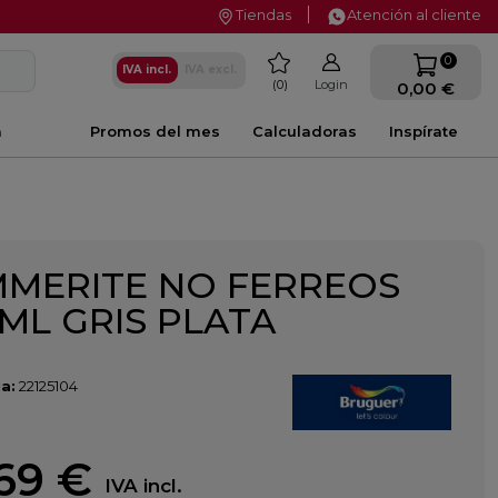
Tiendas
Atención al cliente
favorite
0
IVA incl.
IVA excl.
0
Login
0,00 €
a
Promos del mes
Calculadoras
Inspírate
MERITE NO FERREOS
 ML GRIS PLATA
a:
22125104
69 €
IVA incl.