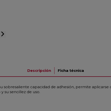
arrow_forward_ios
Descripción
Ficha técnica
 sobresaliente capacidad de adhesión, permite aplicarse de
y su sencillez de uso.