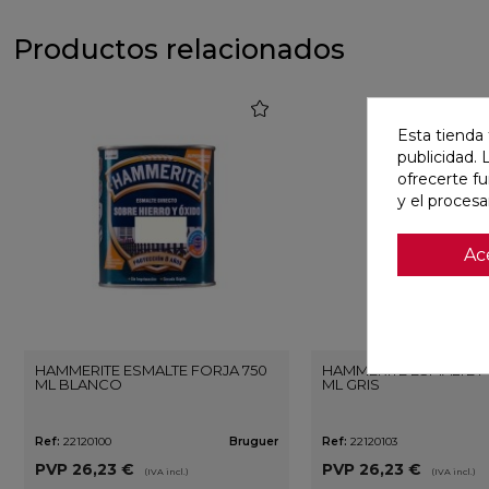
Productos relacionados
favorite
Esta tienda 
publicidad. 
ofrecerte f
y el proces
Ac
HAMMERITE ESMALTE FORJA 750
HAMMERITE ESMALTE F
ML BLANCO
ML GRIS
Ref:
22120100
Bruguer
Ref:
22120103
PVP
26,23 €
PVP
26,23 €
(IVA incl.)
(IVA incl.)