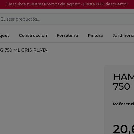
Descubre nuestras Promos de Agosto- ¡Hasta 60% descuento!
Buscar productos...
quet
Construcción
Ferretería
Pintura
Jardinerí
 750 ML GRIS PLATA
HAM
750
Referenci
20,