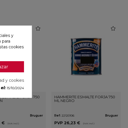
favorite
favorite
iales y
n para
stas cookies
azar
dad y cookies
el:
15/10/2024
 ESMALTE FORJA 750
HAMMERITE ESMALTE FORJA 750
N
ML NEGRO
Bruguer
Ref:
22120106
Bruguer
3 €
PVP
26,23 €
(IVA incl.)
(IVA incl.)