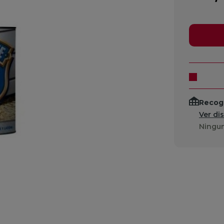
Recogi
Ver di
Ningun