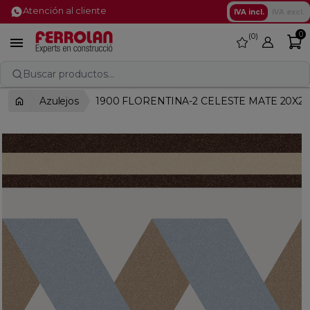
Atención al cliente
IVA incl.
IVA excl.
0
0
favorite

Buscar productos...
Azulejos
1900 FLORENTINA-2 CELESTE MATE 20X2