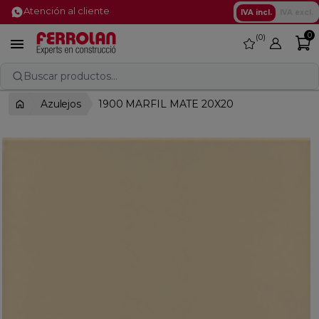
Atención al cliente
IVA incl.
IVA excl.
0
0
favorite

Buscar productos...
Azulejos
1900 MARFIL MATE 20X20