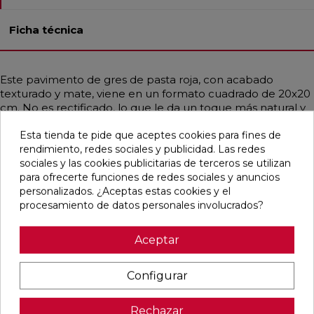
Ficha técnica
Este pavimento de gres de pasta roja, con acabado
texturado y mate, viene en un formato cuadrado de 20x20
cm. No es rectificado, lo que le da un toque más natural y
auténtico. Es ideal para su uso en baños, cocinas, espacios
Esta tienda te pide que aceptes cookies para fines de
residenciales, decorativos y comerciales. Su estilo rústico y
rendimiento, redes sociales y publicidad. Las redes
artesanal, con un aire vintage e industrial, emula un
sociales y las cookies publicitarias de terceros se utilizan
monocolor en tonos arena, aportando calidez y carácter a
para ofrecerte funciones de redes sociales y anuncios
cualquier ambiente.
personalizados. ¿Aceptas estas cookies y el
procesamiento de datos personales involucrados?
Aceptar
Pensamos que te puede interesar
Configurar
favorite
favorite
favorite
favorite
Rechazar