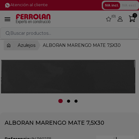
Atención al cliente
IVA incl.
IVA excl.
0
0
favorite

Buscar productos...
Azulejos
ALBORAN MARENGO MATE 7,5X30
ALBORAN MARENGO MATE 7,5X30
Referencia:
94360235