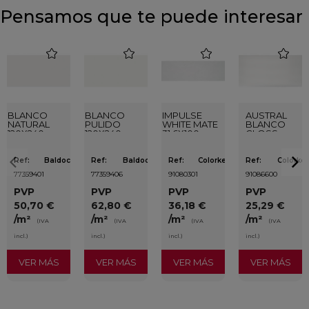
Pensamos que te puede interesar
favorite
favorite
favorite
favorite
BLANCO
BLANCO
IMPULSE
AUSTRAL
NATURAL
PULIDO
WHITE MATE
BLANCO
120X240
120X240
31,6X100
GLOSS
RECTIFICADO
RECTIFICADO
RECTIFICADO
29,5X59,5
Ref:
Baldocer
Ref:
Baldocer
Ref:
Colorker
Ref:
Colorker
77359401
77359406
91080301
91086600
PVP
PVP
PVP
PVP
50,70 €
62,80 €
36,18 €
25,29 €
/m²
/m²
/m²
/m²
(IVA
(IVA
(IVA
(IVA
incl.)
incl.)
incl.)
incl.)
VER MÁS
VER MÁS
VER MÁS
VER MÁS