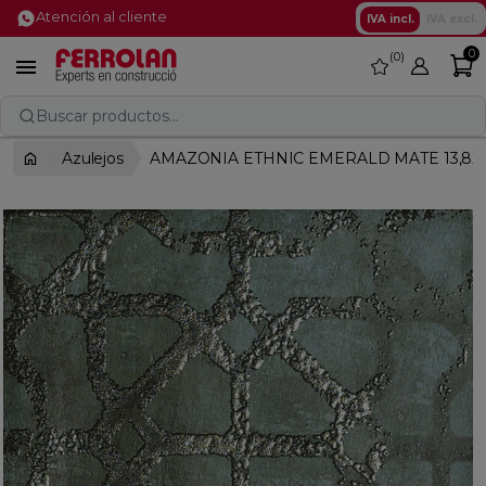
Atención al cliente
IVA incl.
IVA excl.
0
0
favorite

Buscar productos...
Azulejos
AMAZONIA ETHNIC EMERALD MATE 13,8X1