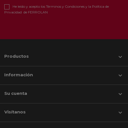
He leído y acepto los
Términos y Condiciones
y la
Política de
Privacidad
de FERROLAN
Productos

Información

Su cuenta

Visítanos
keyboard_arrow_down