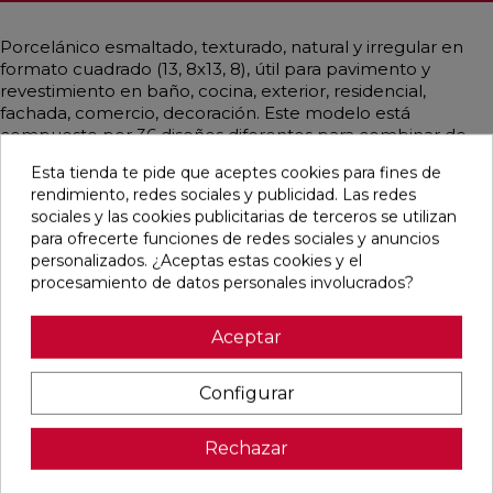
Porcelánico esmaltado, texturado, natural y irregular en
formato cuadrado (13, 8x13, 8), útil para pavimento y
revestimiento en baño, cocina, exterior, residencial,
fachada, comercio, decoración. Este modelo está
compuesto por 36 diseños diferentes para combinar de
modo alterno, se sirven en la misma caja. De estilo
Esta tienda te pide que aceptes cookies para fines de
contemporáneo, rústico y artesanal, vintage y emulando
rendimiento, redes sociales y publicidad. Las redes
barro mayoritariamente en color verde.
sociales y las cookies publicitarias de terceros se utilizan
para ofrecerte funciones de redes sociales y anuncios
personalizados. ¿Aceptas estas cookies y el
procesamiento de datos personales involucrados?
Pensamos que te puede interesar
Aceptar
favorite
favorite
favorite
favorite
Configurar
Rechazar
BOULEVARD
CONCEPT
CONCEPT
CLUNIA
BEIGE MATE
MOON STRIP
CREAM STRIP
ABADIA