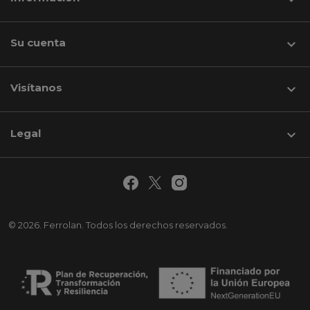
Su cuenta

Visítanos
keyboard_arrow_down
Legal

© 2026. Ferrolan. Todos los derechos reservados.