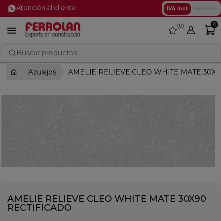
Atención al cliente
IVA incl.
IVA excl.
0
0
favorite

Buscar productos...
Azulejos
AMELIE RELIEVE CLEO WHITE MATE 30X9
AMELIE RELIEVE CLEO WHITE MATE 30X90
RECTIFICADO