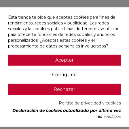
Pensamos que te puede interesar
Esta tienda te pide que aceptes cookies para fines de
rendimiento, redes sociales y publicidad. Las redes
favorite
favorite
favorite
favorite
sociales y las cookies publicitarias de terceros se utilizan
para ofrecerte funciones de redes sociales y anuncios
personalizados. ¿Aceptas estas cookies y el
procesamiento de datos personales involucrados?
AVART
AVART
CHROMATIC
BORNEO
DECOR
DECOR
DECOR
MALONE
Aceptar
MARFIL
PERLA
FICUS TALCO
WHITE MATE
MATE
MATE
MATE
30X75
33,3X55
33,3X55
33,3X100
RECTIFICADO
RECTIFICADO
Ref:
Navarti
Ref:
Navarti
Ref:
TAU
Ref:
Cifre
Configurar
77511708
77511709
91118470
ceràmica
93501856
PVP
PVP
PVP
PVP
Rechazar
18,03 €
18,03 €
32,55 €
24,81 €
/m²
/m²
/m²
/m²
(IVA
(IVA
(IVA
(IVA
Política de privacidad y cookies
incl.)
incl.)
incl.)
incl.)
Declaración de cookies actualizada por última vez
VER MÁS
VER MÁS
VER MÁS
VER MÁS
el:
15/10/2024