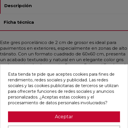
Descripción
Ficha técnica
Este gres porcelánico de 2 cm de grosor es ideal para
pavimentos en exteriores, especialmente en zonas de alto
tránsito. Con un formato cuadrado de 60x60 cm, presenta
un acabado texturado y natural en un elegante color gris
perla que simula el cemento. Su superficie rectificada y el
acabado INOUT ofrecen una suave textura que es fácil de
Esta tienda te pide que aceptes cookies para fines de
limpiar y cuenta con excelentes propiedades
rendimiento, redes sociales y publicidad. Las redes
antideslizantes, lo que lo hace adecuado tanto para
sociales y las cookies publicitarias de terceros se utilizan
interiores como exteriores. Su estilo contemporáneo se
para ofrecerte funciones de redes sociales y anuncios
adapta perfectamente a ambientes nórdicos y
personalizados. ¿Aceptas estas cookies y el
mediterráneos.
procesamiento de datos personales involucrados?
Aceptar
Pensamos que te puede interesar