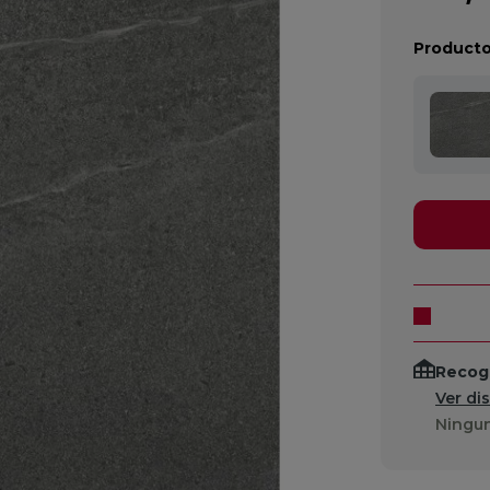
Producto
Recogi
Ver di
Ningun