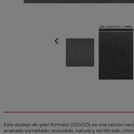
arrow_back_ios
Este azulejo de gran formato (120x120) es una opción vers
acabado esmaltado, texturado, natural y rectificado, of