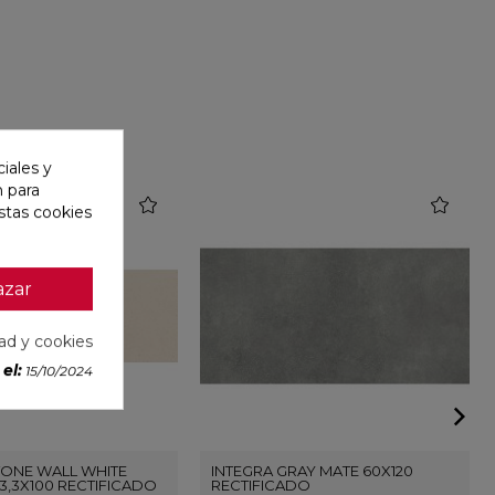
iales y
n para
favorite
favorite
stas cookies
azar
dad y cookies
el:
15/10/2024
ONE WALL WHITE
INTEGRA GRAY MATE 60X120
3,3X100 RECTIFICADO
RECTIFICADO