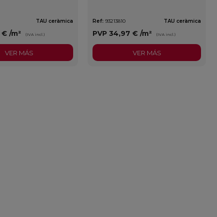
TAU ceràmica
Ref:
93213810
TAU ceràmica
3 €
/m²
PVP
34,97 €
/m²
(IVA incl.)
(IVA incl.)
VER MÁS
VER MÁS