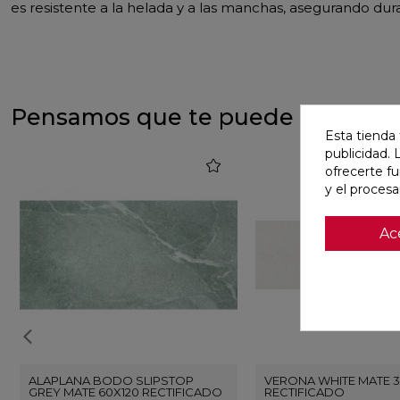
es resistente a la helada y a las manchas, asegurando dur
Pensamos que te puede interesa
Esta tienda 
publicidad. 
favorite
ofrecerte f
y el proces
Ac
ALAPLANA BODO SLIPSTOP
VERONA WHITE MATE 3
GREY MATE 60X120 RECTIFICADO
RECTIFICADO