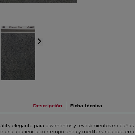
arrow_forward_ios
Descripción
Ficha técnica
átil y elegante para pavimentos y revestimientos en baños, 
rece una apariencia contemporánea y mediterránea que emula