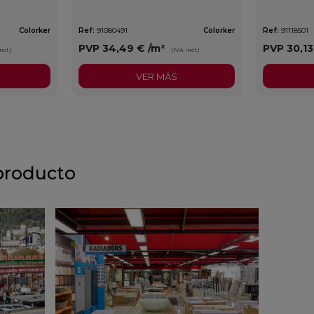
Colorker
Ref:
91080491
Colorker
Ref:
91118501
PVP
34,49 €
/m²
PVP
30,1
ncl.)
(IVA incl.)
VER MÁS
producto