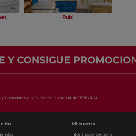
net
Rubí
E Y CONSIGUE PROMOCION
 y Condiciones
y la
Política de Privacidad
de FERROLAN
ción
Mi cuenta
tiendas
Información personal