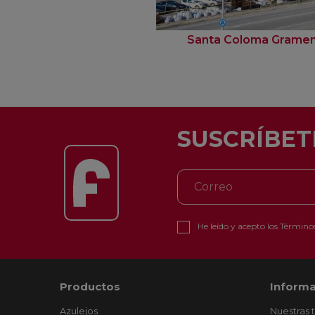
Santa Coloma Grame
SUSCRÍBET
He leído y acepto los
Términos
Productos
Informa
Azulejos
Nuestras 