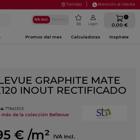
Tiendas
Atención al cliente
favorite
0
IVA incl.
IVA excl.
0
Login
0,00 €
a
Promos del mes
Calculadoras
Inspírate
LEVUE GRAPHITE MATE
X120 INOUT RECTIFICADO
a:
77641303
 más de la colección Bellevue
95 €
/m²
IVA incl.