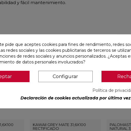
abilidad y fácil mantenimiento.
r
te pide que aceptes cookies para fines de rendimiento, redes soc
Las redes sociales y las cookies publicitarias de terceros se utiliza
favorite
favorite
unciones de redes sociales y anuncios personalizados. ¿Aceptas e
amiento de datos personales involucrados?
eptar
Configurar
Rech
Política de privaci
Declaración de cookies actualizada por última vez 
1,6X100
KAWAII GREY MATE 31,6X100
PALOMAST
RECTIFICADO
NATURAL 3