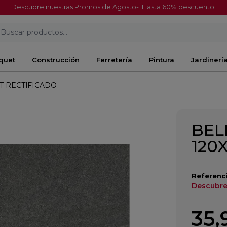
Descubre nuestras Promos de Agosto- ¡Hasta 60% descuento!
Buscar productos...
quet
Construcción
Ferretería
Pintura
Jardinerí
T RECTIFICADO
BEL
120
Referenci
Descubre
35,