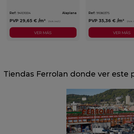
Ref:
94101004
Alaplana
Ref:
91080375
PVP
29,65 €
/m²
PVP
35,36 €
/m²
(IVA incl.)
(IVA i
VER MÁS
VER MÁS
Tiendas Ferrolan donde ver este 