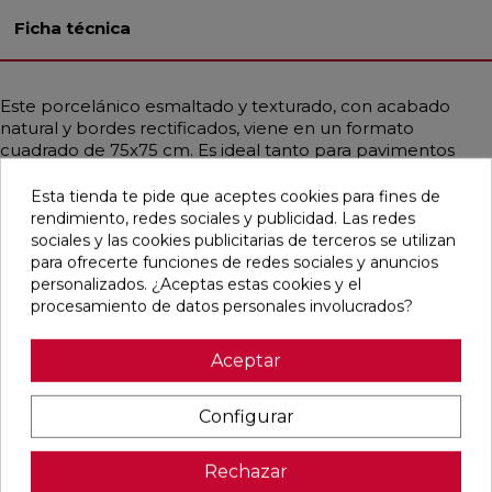
Ficha técnica
Este porcelánico esmaltado y texturado, con acabado
natural y bordes rectificados, viene en un formato
cuadrado de 75x75 cm. Es ideal tanto para pavimentos
como para revestimientos en baños, cocinas, exteriores,
residencias y comercios. Su resistencia a la helada y a las
Esta tienda te pide que aceptes cookies para fines de
manchas lo hace muy duradero. Con un estilo
rendimiento, redes sociales y publicidad. Las redes
contemporáneo y mediterráneo, emula la apariencia de la
sociales y las cookies publicitarias de terceros se utilizan
piedra en tonos de gris medio y antracita, aportando un
para ofrecerte funciones de redes sociales y anuncios
toque elegante y moderno a cualquier espacio.
personalizados. ¿Aceptas estas cookies y el
procesamiento de datos personales involucrados?
Aceptar
Pensamos que te puede interesar
Configurar
favorite
favorite
favorite
favorite
Rechazar