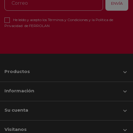
He leído y acepto los
Términos y Condiciones
y la
Política de
Privacidad
de FERROLAN
Productos

Información

Su cuenta

Visítanos
keyboard_arrow_down