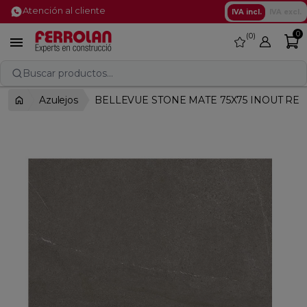
Atención al cliente
IVA incl.
IVA excl.
0
0
favorite

Buscar productos...
Azulejos
BELLEVUE STONE MATE 75X75 INOUT REC