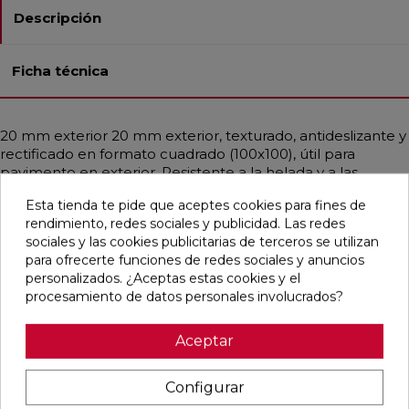
Descripción
Ficha técnica
20 mm exterior 20 mm exterior, texturado, antideslizante y
rectificado en formato cuadrado (100x100), útil para
pavimento en exterior. Resistente a la helada y a las
manchas. De estilo contemporáneo,nórdico,rústico y
Esta tienda te pide que aceptes cookies para fines de
artesanal,mediterráneo y simulando cemento
rendimiento, redes sociales y publicidad. Las redes
mayoritariamente en color gris medio.
sociales y las cookies publicitarias de terceros se utilizan
para ofrecerte funciones de redes sociales y anuncios
personalizados. ¿Aceptas estas cookies y el
procesamiento de datos personales involucrados?
Pensamos que te puede interesar
Aceptar
favorite
favorite
favorite
favorite
Configurar