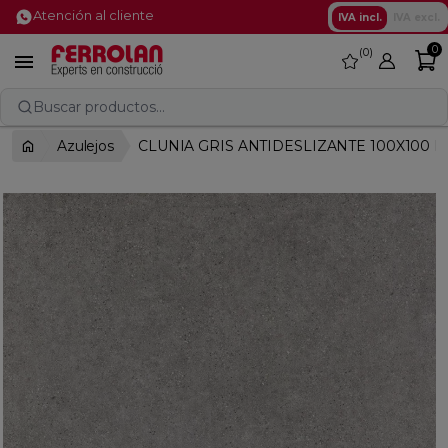
Atención al cliente
IVA incl.
IVA excl.
0
0
favorite

Buscar productos...
Azulejos
CLUNIA GRIS ANTIDESLIZANTE 100X100 