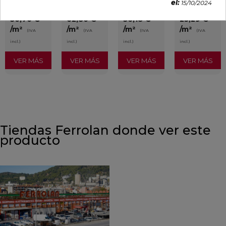
el:
15/10/2024
PVP
PVP
PVP
PVP
50,70 €
62,80 €
36,18 €
25,29 €
/m²
/m²
/m²
/m²
(IVA
(IVA
(IVA
(IVA
incl.)
incl.)
incl.)
incl.)
VER MÁS
VER MÁS
VER MÁS
VER MÁS
Tiendas Ferrolan donde ver este
producto