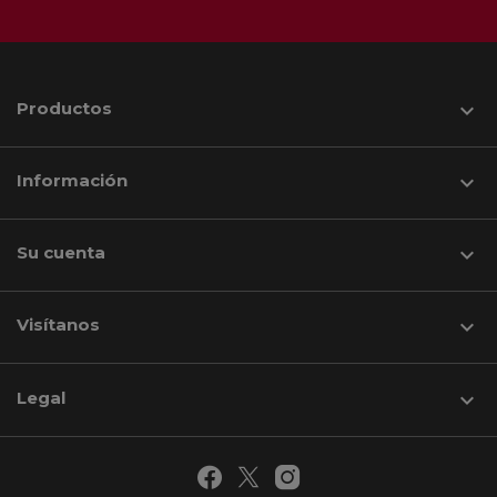
Productos

Información

Su cuenta

Visítanos
keyboard_arrow_down
Legal
