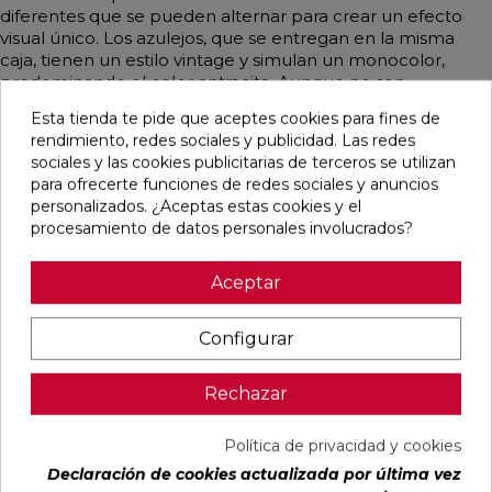
diferentes que se pueden alternar para crear un efecto
visual único. Los azulejos, que se entregan en la misma
caja, tienen un estilo vintage y simulan un monocolor,
predominando el color antracita. Aunque no son
rectificados, su diseño y acabado aportan un toque
Esta tienda te pide que aceptes cookies para fines de
distintivo a cualquier ambiente.
rendimiento, redes sociales y publicidad. Las redes
sociales y las cookies publicitarias de terceros se utilizan
para ofrecerte funciones de redes sociales y anuncios
personalizados. ¿Aceptas estas cookies y el
Pensamos que te puede interesar
procesamiento de datos personales involucrados?
Aceptar
favorite
favorite
favorite
favorite
Configurar
BLANCO
BLANCO
IMPULSE
AUSTRAL
Rechazar
NATURAL
PULIDO
WHITE MATE
BLANCO
120X240
120X240
31,6X100
GLOSS
RECTIFICADO
RECTIFICADO
RECTIFICADO
29,5X59,5
Política de privacidad y cookies
Ref:
Baldocer
Ref:
Baldocer
Ref:
Colorker
Ref:
Colorker
Declaración de cookies actualizada por última vez
77359401
77359406
91080301
91086600