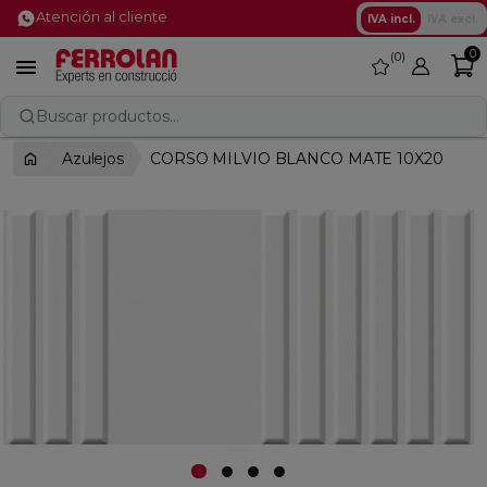
Atención al cliente
IVA incl.
IVA excl.
0
0
favorite

Buscar productos...
Azulejos
CORSO MILVIO BLANCO MATE 10X20