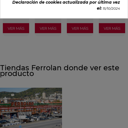
Declaración de cookies actualizada por última vez
50,70 €
62,80 €
36,18 €
25,29 €
el:
15/10/2024
/m²
/m²
/m²
/m²
(IVA
(IVA
(IVA
(IVA
incl.)
incl.)
incl.)
incl.)
VER MÁS
VER MÁS
VER MÁS
VER MÁS
Tiendas Ferrolan donde ver este
producto