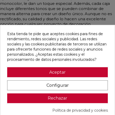
monocolor, le dan un toque especial. Además, cada caja
incluye diferentes tonos que se pueden combinar de
manera alterna para crear un diseño único. Aunque no es
rectificado, su calidad y diseño lo hacen una excelente
opción para cualquier proyecto de decoración.
Esta tienda te pide que aceptes cookies para fines de
rendimiento, redes sociales y publicidad. Las redes
sociales y las cookies publicitarias de terceros se utilizan
Pensamos que te puede interesar
para ofrecerte funciones de redes sociales y anuncios
personalizados. ¿Aceptas estas cookies y el
procesamiento de datos personales involucrados?
favorite
favorite
favorite
favorite
Aceptar
Configurar
BLANCO
BLANCO
IMPULSE
AUSTRAL
NATURAL
PULIDO
WHITE MATE
BLANCO
120X240
120X240
31,6X100
GLOSS
RECTIFICADO
RECTIFICADO
RECTIFICADO
29,5X59,5
Rechazar
Ref:
Baldocer
Ref:
Baldocer
Ref:
Colorker
Ref:
Colorker
77359401
77359406
91080301
91086600
Política de privacidad y cookies
PVP
PVP
PVP
PVP