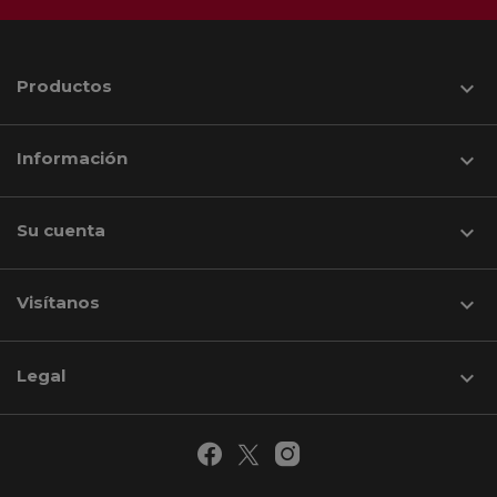
Productos

Información

Su cuenta

Visítanos
keyboard_arrow_down
Legal
