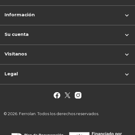
Información

Su cuenta

Visítanos
keyboard_arrow_down
Legal

© 2026. Ferrolan. Todos los derechos reservados.