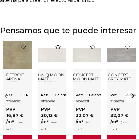
alterna para crear un efecto visual único.
Pensamos que te puede interesar
favorite
favorite
favorite
favorite
DETROIT
UNIQ MOON
CONCEPT
CONCEPT
ARENA
MATE
MOON MATE
GREY MATE
MATE
29,5X59,5
29,5X59,5
29,5X59,5
33,3X33,3
RECTIFICADO
RECTIFICADO
RECTIFICADO
Ref:
STN
Ref:
Colorker
Ref:
Colorker
Ref:
Colorker
77654082
91080476
91086931
91086932
PVP
PVP
PVP
PVP
16,87 €
30,13 €
32,07 €
32,07 €
/m²
/m²
/m²
/m²
(IVA
(IVA
(IVA
(IVA
incl.)
incl.)
incl.)
incl.)