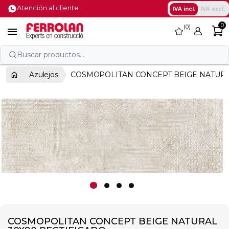
Atención al cliente
IVA incl.
IVA excl.
0
0
favorite

Buscar productos...
Azulejos
COSMOPOLITAN CONCEPT BEIGE NATURA
COSMOPOLITAN CONCEPT BEIGE NATURAL