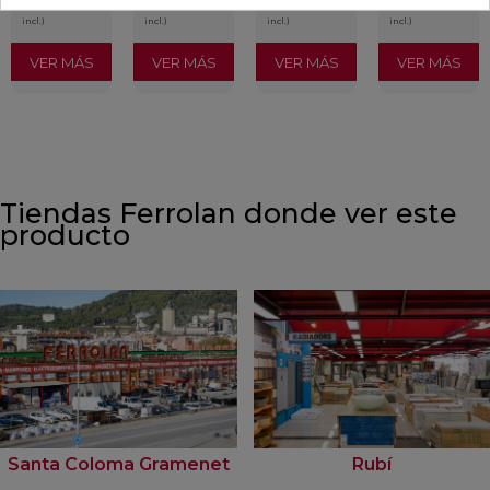
incl.)
incl.)
incl.)
incl.)
VER MÁS
VER MÁS
VER MÁS
VER MÁS
Tiendas Ferrolan donde ver este
producto
Santa Coloma Gramenet
Rubí