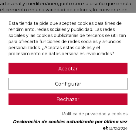
artesanal y mediterráneo, junto con su diseño que emula
el cemento en una variedad de colores, lo convierte en
una opción versátil y atractiva para cualquier ambiente.
Esta tienda te pide que aceptes cookies para fines de
rendimiento, redes sociales y publicidad. Las redes
sociales y las cookies publicitarias de terceros se utilizan
para ofrecerte funciones de redes sociales y anuncios
Pensamos que te puede interesar
personalizados. ¿Aceptas estas cookies y el
procesamiento de datos personales involucrados?
favorite
favorite
favorite
favorite
Aceptar
Configurar
BOULEVARD
CONCEPT
CONCEPT
CLUNIA
BEIGE MATE
MOON STRIP
CREAM STRIP
ABADIA
45X45
F MATE
C MATE
NATURAL
Rechazar
29,5X59,5
29,5X59,5
MATE 31X98
RECTIFICADO
RECTIFICADO
RECTIFICADO
Ref:
Geotiles
Ref:
Colorker
Ref:
Colorker
Ref:
Durston
Política de privacidad y cookies
77484501
91086942
91086944
93139577
Declaración de cookies actualizada por última vez
PVP
PVP
PVP
PVP
el:
20,45 €
34,97 €
34,97 €
35,70 €
15/10/2024
/m²
/m²
/m²
/m²
(IVA
(IVA
(IVA
(IVA