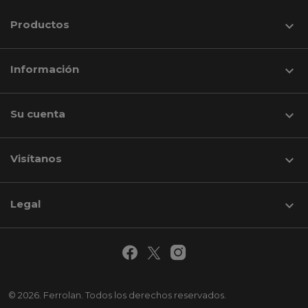
Productos

Información

Su cuenta

Visítanos
keyboard_arrow_down
Legal

© 2026. Ferrolan. Todos los derechos reservados.