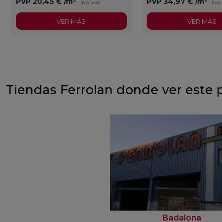
PVP
20,45 €
/m²
PVP
34,97 €
/m²
(IVA incl.)
(IVA 
VER MÁS
VER MÁS
Tiendas Ferrolan donde ver este 
Badalona