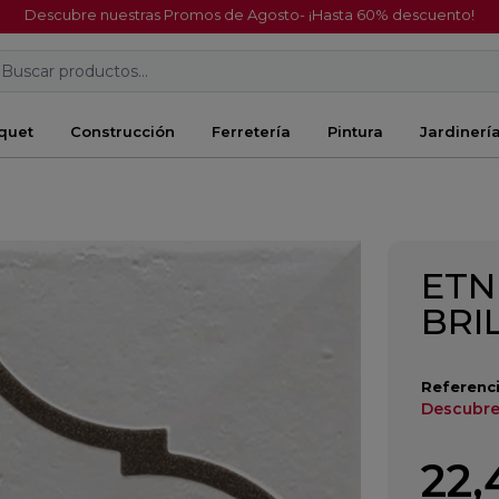
Descubre nuestras Promos de Agosto- ¡Hasta 60% descuento!
Buscar productos...
quet
Construcción
Ferretería
Pintura
Jardinerí
ETN
BRI
Referenci
Descubre
22,