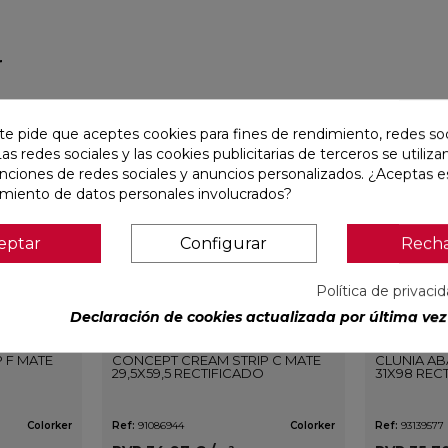
r
favorite
favorite
te pide que aceptes cookies para fines de rendimiento, redes soc
Las redes sociales y las cookies publicitarias de terceros se utiliza
unciones de redes sociales y anuncios personalizados. ¿Aceptas e
amiento de datos personales involucrados?
eptar
Configurar
Rech
Política de privaci
Declaración de cookies actualizada por última vez 
 F MATE
CONCEPT CREAM STRIP C MATE
CLUNIA AB
29,5X59,5 RECTIFICADO
31X98 REC
Colorker
Ref:
91086944
Colorker
Ref:
93139577