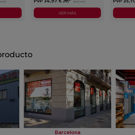
PVP
34,97 €
/m²
PVP
35,7
incl.)
(IVA incl.)
VER MÁS
producto
Barcelona