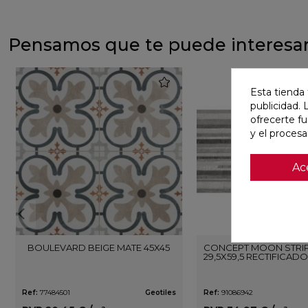
Pensamos que te puede interesa
favorite
Esta tienda 
publicidad. 
ofrecerte f
y el proces
Ac
BOULEVARD BEIGE MATE 45X45
CONCEPT MOON STRIP
29,5X59,5 RECTIFICADO
Ref:
77484501
Geotiles
Ref:
91086942