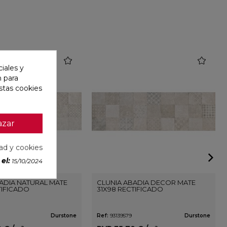
favorite
favorite
iales y
n para
stas cookies
azar
dad y cookies
el:
15/10/2024
ADIA NATURAL MATE
CLUNIA ABADIA DECOR MATE
TIFICADO
31X98 RECTIFICADO
Durstone
Ref:
93139579
Durstone