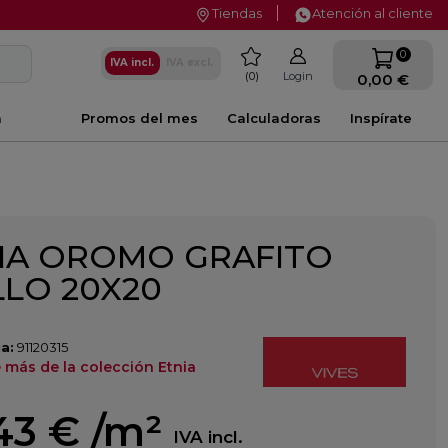
Tiendas
Atención al cliente
favorite
0
IVA incl.
IVA excl.
0
Login
0,00 €
a
Promos del mes
Calculadoras
Inspírate
IA OROMO GRAFITO
LLO 20X20
a:
91120315
 más de la colección Etnia
43 €
/m²
IVA incl.