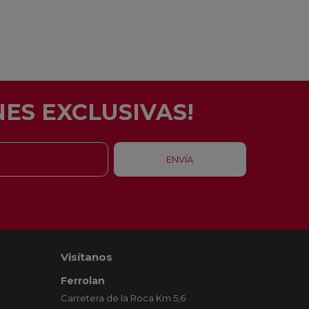
ES EXCLUSIVAS!
Visítanos
Ferrolan
Carretera de la Roca Km 5,6