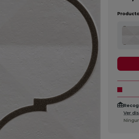
Producto
Recogi
Ver di
Ningun