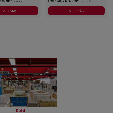
0 €
/m²
PVP
35,70 €
/m²
(IVA incl.)
(IVA incl.)
VER MÁS
VER MÁS
Rubí
Santa Coloma Gra