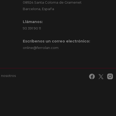
08924 Santa Coloma de Gramenet
Barcelona, España
Llámanos:
93 391 90 11
Escríbenos un correo electrónico:
online@ferrolan.com
 nosotros