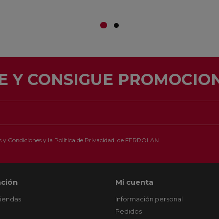
E Y CONSIGUE PROMOCION
 y Condiciones
y la
Política de Privacidad
de FERROLAN
ción
Mi cuenta
tiendas
Información personal
Pedidos