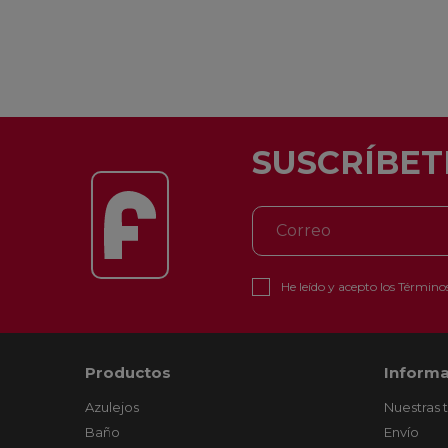
SUSCRÍBET
He leído y acepto los
Términos
Productos
Informa
Azulejos
Nuestras 
Baño
Envío