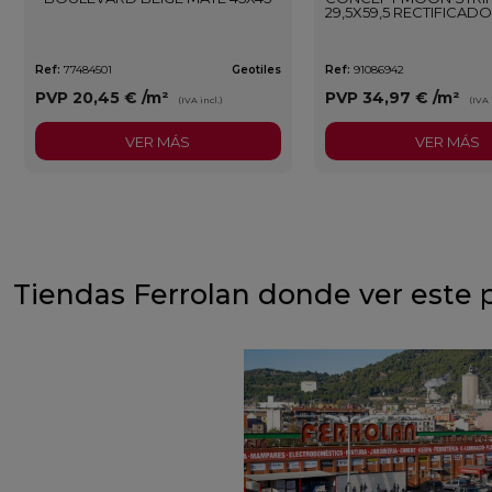
29,5X59,5 RECTIFICADO
Ref:
77484501
Geotiles
Ref:
91086942
PVP
20,45 €
/m²
PVP
34,97 €
/m²
(IVA incl.)
(IVA 
VER MÁS
VER MÁS
Tiendas Ferrolan donde ver este 