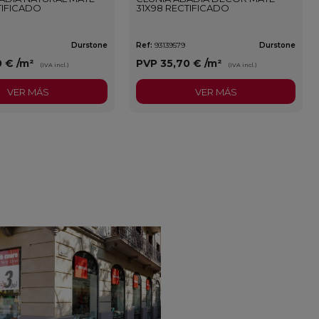
TIFICADO
31X98 RECTIFICADO
Durstone
Ref:
93139579
Durstone
0 €
/m²
PVP
35,70 €
/m²
(IVA incl.)
(IVA incl.)
VER MÁS
VER MÁS