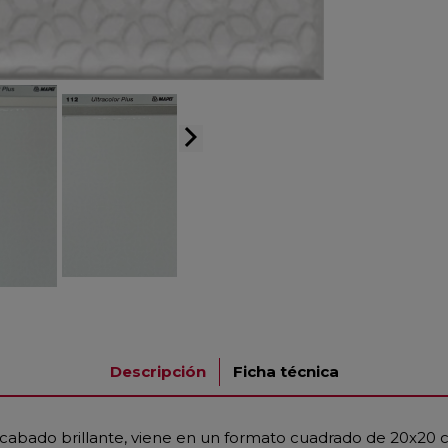
arrow_forward_ios
Descripción
Ficha técnica
acabado brillante, viene en un formato cuadrado de 20x20 cm