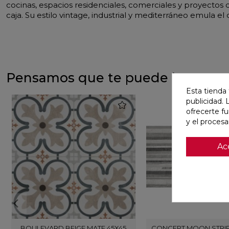
cocinas, espacios residenciales, comerciales y proyecto
caja. Su estilo vintage, industrial y mediterráneo emula e
Pensamos que te puede interesa
Esta tienda 
publicidad. 
favorite
ofrecerte f
y el proces
Ac
BOULEVARD BEIGE MATE 45X45
CONCEPT MOON STRIP