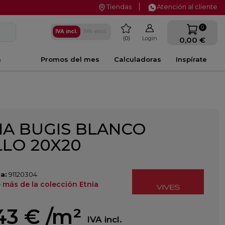
Tiendas
Atención al cliente
favorite
0
IVA incl.
IVA excl.
0
Login
0,00 €
a
Promos del mes
Calculadoras
Inspírate
IA BUGIS BLANCO
LLO 20X20
a:
91120304
 más de la colección Etnia
43 €
/m²
IVA incl.