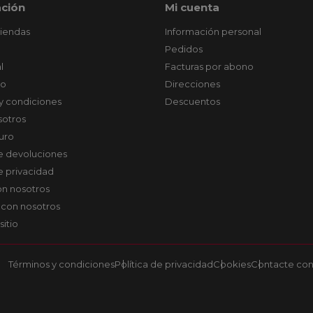
ción
Mi cuenta
tiendas
Información personal
Pedidos
l
Facturas por abono
co
Direcciones
y condiciones
Descuentos
sotros
uro
de devoluciones
de privacidad
on nosotros
 con nosotros
sitio
Términos y condiciones
Política de privacidad
Cookies
Contacte con