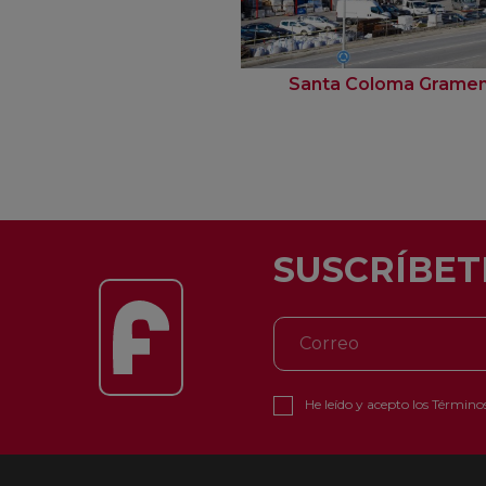
Santa Coloma Grame
SUSCRÍBET
He leído y acepto los
Términos