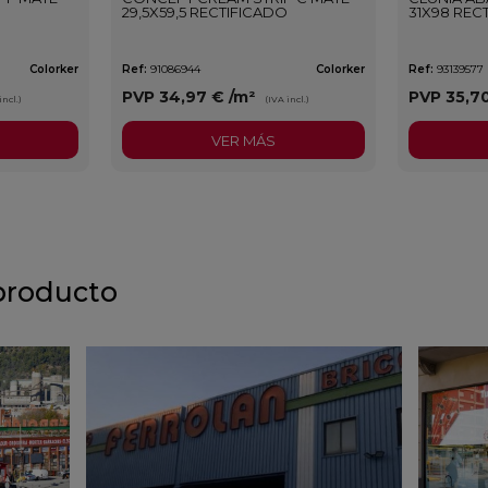
29,5X59,5 RECTIFICADO
31X98 REC
Colorker
Ref:
91086944
Colorker
Ref:
93139577
PVP
34,97 €
/m²
PVP
35,7
incl.)
(IVA incl.)
VER MÁS
producto