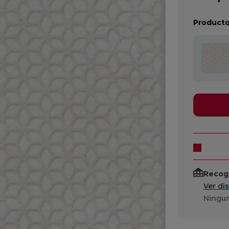
Producto
Recogi
Ver di
Ningun