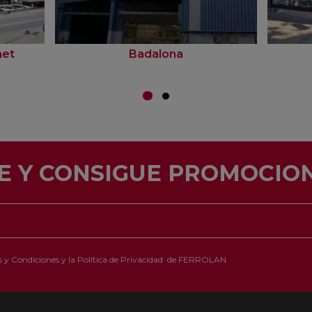
net
Badalona
E Y CONSIGUE PROMOCION
 y Condiciones
y la
Política de Privacidad
de FERROLAN