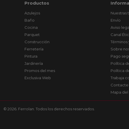
Productos
Informa
Azulejos
Nuestras 
Baño
Envío
Cocina
Aviso lega
Parquet
Canal Éti
Construcción
Términos 
Ferretería
Sobre no
Pintura
Pago seg
Jardinería
Política 
Promos del mes
Política 
Exclusiva Web
Trabaja c
Contacte
Mapa del 
© 2026. Ferrolan. Todos los derechos reservados.