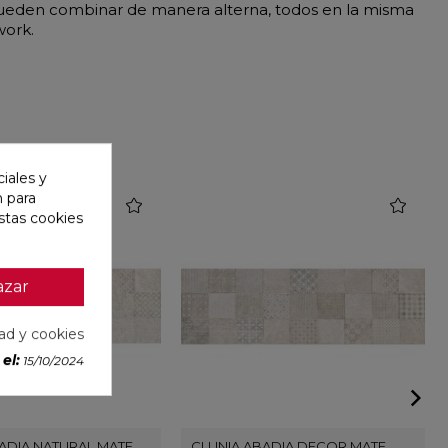
 pueden combinar de manera alterna, todos en la misma
work.
iales y
n para
favorite
favorite
stas cookies
azar
dad y cookies
el:
15/10/2024
ADIA NATURAL MATE
CLUNIA ABADIA DECOR MATE