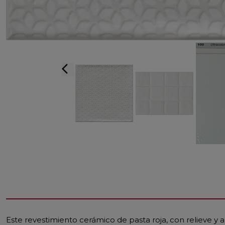
arrow_back_ios
Este revestimiento cerámico de pasta roja, con relieve y 