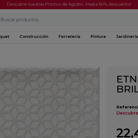
Descubre nuestras Promos de Agosto- ¡Hasta 60% descuento!
Buscar productos...
quet
Construcción
Ferretería
Pintura
Jardinerí
ETN
BRI
Referenci
Descubre
22,