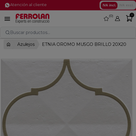
Atención al cliente
IVA incl.
IVA excl.
0
0
favorite

Buscar productos...
Azulejos
ETNIA OROMO MUSGO BRILLO 20X20