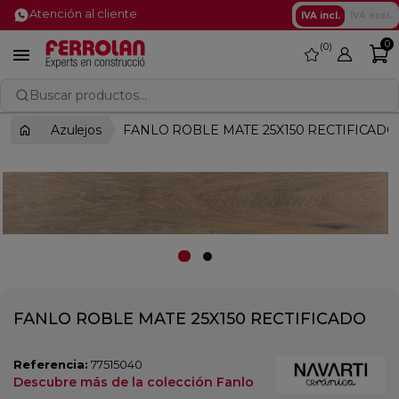
Atención al cliente
IVA incl.
IVA excl.
0
0
favorite

Buscar productos...
Azulejos
FANLO ROBLE MATE 25X150 RECTIFICADO
FANLO ROBLE MATE 25X150 RECTIFICADO
Referencia:
77515040
Descubre más de la colección Fanlo