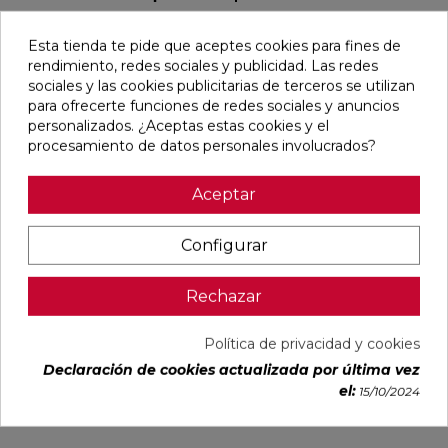
favorite
favorite
favorite
favorite
Esta tienda te pide que aceptes cookies para fines de
rendimiento, redes sociales y publicidad. Las redes
sociales y las cookies publicitarias de terceros se utilizan
para ofrecerte funciones de redes sociales y anuncios
personalizados. ¿Aceptas estas cookies y el
DUCALE
VOLTE HAYA
CYPRESS
TANGRAM
CEDAR MATE
MATE 75X75
NATURAL
CAMEL MATE
procesamiento de datos personales involucrados?
60X120
RECTIFICADO
MATE
31,6X100
RECTIFICADO
23X120
RECTIFICADO
Aceptar
Ref:
Baldocer
Ref:
STN
Ref:
STN
Ref:
Colorker
77356202
77640372
77640561
91080296
PVP
PVP
PVP
PVP
Configurar
33,28 €
29,65 €
27,23 €
38,60 €
/m²
/m²
/m²
/m²
(IVA
(IVA
(IVA
(IVA
Rechazar
incl.)
incl.)
incl.)
incl.)
Política de privacidad y cookies
VER MÁS
VER MÁS
VER MÁS
VER MÁS
Declaración de cookies actualizada por última vez
el:
15/10/2024