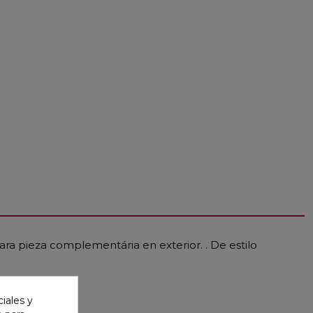
para pieza complementária en exterior. . De estilo
iales y