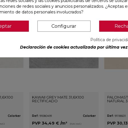
Las redes sociales y las cookies publicitarias de terceros se utiliza
unciones de redes sociales y anuncios personalizados. ¿Aceptas e
r
amiento de datos personales involucrados?
eptar
Configurar
Rech
favorite
favorite
Política de privaci
Declaración de cookies actualizada por última vez 
1,6X100
KAWAII GREY MATE 31,6X100
PALOMAST
RECTIFICADO
NATURAL 3
Colorker
Ref:
91080491
Colorker
Ref:
91118501
PVP
34,49 €
/m²
PVP
30,1
ncl.)
(IVA incl.)