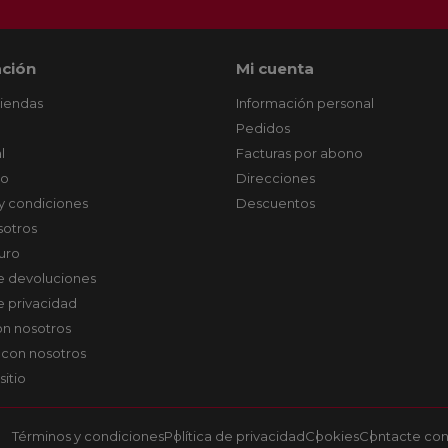
ción
Mi cuenta
tiendas
Información personal
Pedidos
l
Facturas por abono
co
Direcciones
y condiciones
Descuentos
sotros
uro
de devoluciones
de privacidad
on nosotros
 con nosotros
sitio
Términos y condiciones
Política de privacidad
Cookies
Contacte con