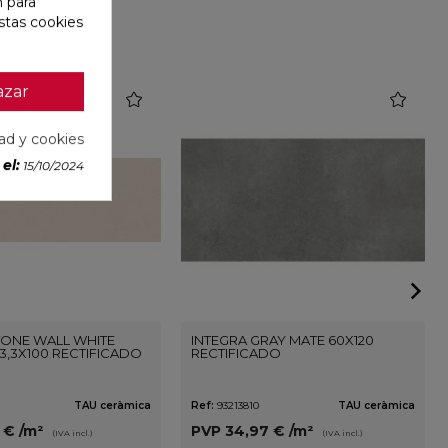
n para
stas cookies
azar
favorite
favorite
dad y cookies
el:
15/10/2024
ONE WALL WHITE
INTEGRA GRAY MATE 60X120
3,3X100 RECTIFICADO
RECTIFICADO
TAU ceràmica
Ref:
93213810
TAU ceràmica
3 €
/m²
PVP
34,97 €
/m²
(IVA incl.)
(IVA incl.)