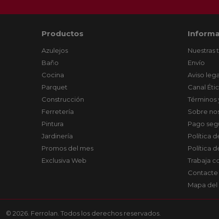
Productos
Informa
Azulejos
Nuestras 
Baño
Envío
Cocina
Aviso lega
Parquet
Canal Éti
Construcción
Términos 
Ferretería
Sobre no
Pintura
Pago seg
Jardinería
Política 
Promos del mes
Política 
Exclusiva Web
Trabaja c
Contacte
Mapa del 
© 2026. Ferrolan. Todos los derechos reservados.