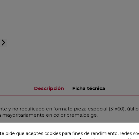
arrow_forward_ios
Descripción
Ficha técnica
e y no rectificado en formato pieza especial (31x60), útil 
 mayoritariamente en color crema,beige.
te pide que aceptes cookies para fines de rendimiento, redes soc