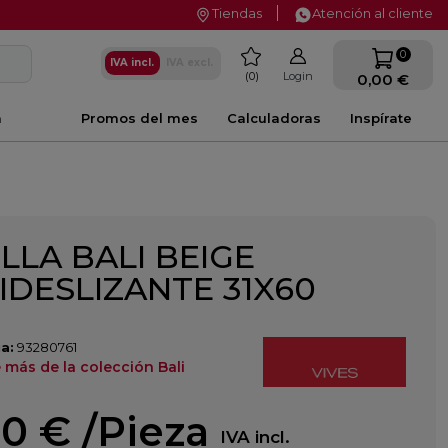
Tiendas
Atención al cliente
favorite
0
IVA incl.
IVA excl.
0
Login
0,00 €
a
Promos del mes
Calculadoras
Inspírate
LLA BALI BEIGE
IDESLIZANTE 31X60
a:
93280761
más de la colección Bali
10 €
/Pieza
IVA incl.