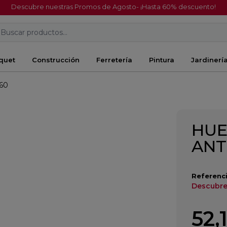
Descubre nuestras Promos de Agosto- ¡Hasta 60% descuento!
Buscar productos...
quet
Construcción
Ferretería
Pintura
Jardinerí
60
HUE
ANT
Referenci
Descubre 
52,