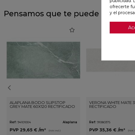
publicidad. 
ofrecerte f
Pensamos que te puede interesa
y el proces
Ac
favorite
ALAPLANA BODO SLIPSTOP
VERONA WHITE MATE 3
GREY MATE 60X120 RECTIFICADO
RECTIFICADO
Ref:
94101004
Alaplana
Ref:
91080375
PVP
29,65 €
/m²
PVP
35,36 €
/m²
(IVA incl.)
(IVA i