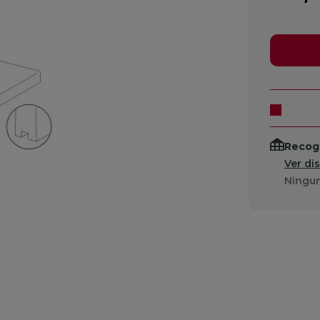
Recogi
Ver di
Ningun