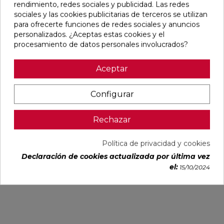
rendimiento, redes sociales y publicidad. Las redes
favorite
favorite
favorite
favorite
sociales y las cookies publicitarias de terceros se utilizan
para ofrecerte funciones de redes sociales y anuncios
personalizados. ¿Aceptas estas cookies y el
procesamiento de datos personales involucrados?
DUCALE
VOLTE HAYA
CYPRESS
TANGRAM
CEDAR MATE
MATE 75X75
NATURAL
CAMEL MATE
Aceptar
60X120
RECTIFICADO
MATE
31,6X100
RECTIFICADO
23X120
RECTIFICADO
Ref:
Baldocer
Ref:
STN
Ref:
STN
Ref:
Colorker
Configurar
77356202
77640372
77640561
91080296
PVP
PVP
PVP
PVP
Rechazar
33,28 €
29,65 €
27,23 €
38,60 €
/m²
/m²
/m²
/m²
(IVA
(IVA
(IVA
(IVA
Política de privacidad y cookies
incl.)
incl.)
incl.)
incl.)
Declaración de cookies actualizada por última vez
VER MÁS
VER MÁS
VER MÁS
VER MÁS
el:
15/10/2024