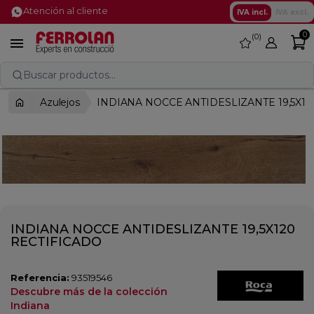
Atención al cliente
IVA incl.
IVA excl.
0
0
favorite

Buscar productos...
Azulejos
INDIANA NOCCE ANTIDESLIZANTE 19,5X12
INDIANA NOCCE ANTIDESLIZANTE 19,5X120
RECTIFICADO
Referencia:
93519546
Descubre más de la colección
Indiana