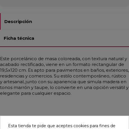
Descripción
Ficha técnica
Este porcelánico de masa coloreada, con textura natural y
acabado rectificado, viene en un formato rectangular de
19,5x120 cm. Es apto para pavimentos en baños, exteriores,
residencias y comercios. Su estilo contemporáneo, rústico
y artesanal, junto con su apariencia que simula madera en
tonos marrón y taupe, lo convierte en una opción versátil y
elegante para cualquier espacio.
Pensamos que te puede interesar
Esta tienda te pide que aceptes cookies para fines de