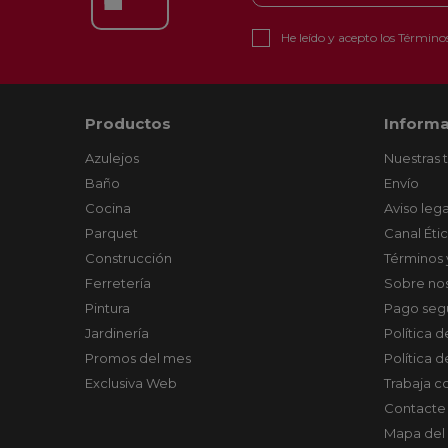
He leído y acepto los
Términos
Productos
Informa
Azulejos
Nuestras 
Baño
Envío
Cocina
Aviso lega
Parquet
Canal Éti
Construcción
Términos 
Ferretería
Sobre no
Pintura
Pago seg
Jardinería
Política 
Promos del mes
Política 
Exclusiva Web
Trabaja c
Contacte
Mapa del 