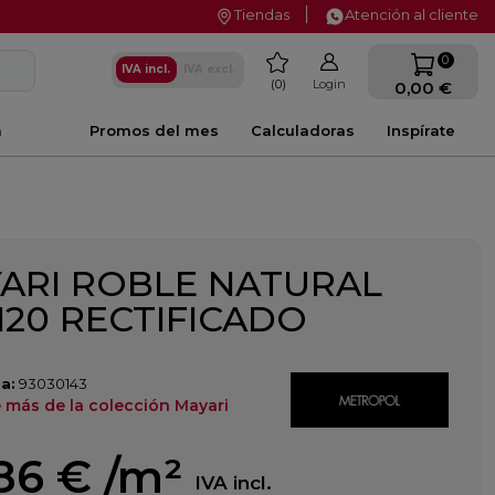
Tiendas
Atención al cliente
favorite
0
IVA incl.
IVA excl.
0
Login
0,00 €
a
Promos del mes
Calculadoras
Inspírate
ARI ROBLE NATURAL
120 RECTIFICADO
a:
93030143
 más de la colección Mayari
,86 €
/m²
IVA incl.