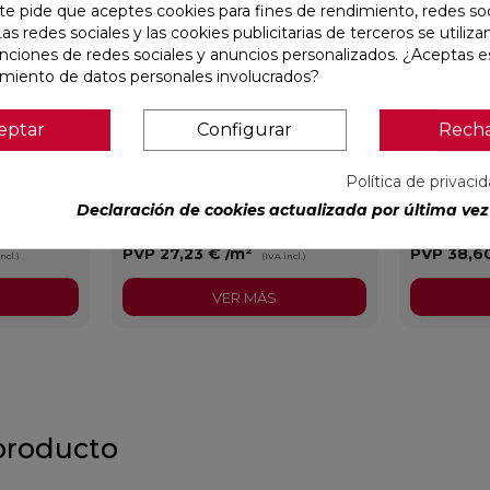
te pide que aceptes cookies para fines de rendimiento, redes soc
Las redes sociales y las cookies publicitarias de terceros se utiliza
unciones de redes sociales y anuncios personalizados. ¿Aceptas e
amiento de datos personales involucrados?
eptar
Configurar
Rech
5
CYPRESS NATURAL MATE 23X120
TANGRAM C
RECTIFIC
Política de privaci
Declaración de cookies actualizada por última vez 
STN
Ref:
77640561
STN
Ref:
91080296
PVP
27,23 €
/m²
PVP
38,6
ncl.)
(IVA incl.)
VER MÁS
producto