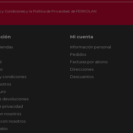
 y Condiciones
y la
Política de Privacidad
de FERROLAN
ción
Mi cuenta
tiendas
Información personal
Pedidos
l
Facturas por abono
co
Direcciones
y condiciones
Descuentos
sotros
uro
de devoluciones
de privacidad
on nosotros
 con nosotros
sitio