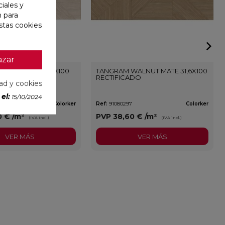
iales y
n para
stas cookies
azar
AMEL MATE 31,6X100
TANGRAM WALNUT MATE 31,6X100
ADO
RECTIFICADO
dad y cookies
el:
15/10/2024
Colorker
Ref:
91080297
Colorker
0 €
/m²
PVP
38,60 €
/m²
(IVA incl.)
(IVA incl.)
VER MÁS
VER MÁS