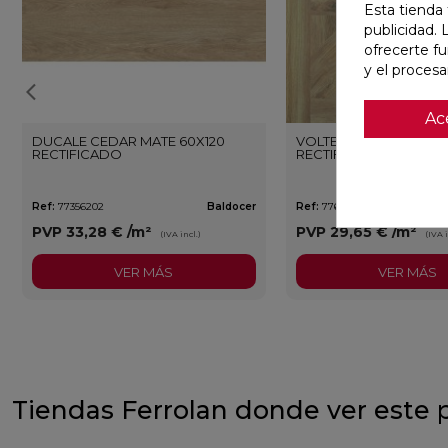
Esta tienda 
publicidad. 
ofrecerte f
y el proces
Ac
DUCALE CEDAR MATE 60X120
VOLTE HAYA MATE 75X7
RECTIFICADO
RECTIFICADO
Ref:
77356202
Baldocer
Ref:
77640372
PVP
33,28 €
/m²
PVP
29,65 €
/m²
(IVA incl.)
(IVA i
VER MÁS
VER MÁS
Tiendas Ferrolan donde ver este 