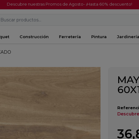
Descubre nuestras Promos de Agosto- ¡Hasta 60% descuento!
Buscar productos...
quet
Construcción
Ferretería
Pintura
Jardinerí
ICADO
MAY
60X
Referenci
Descubre
36