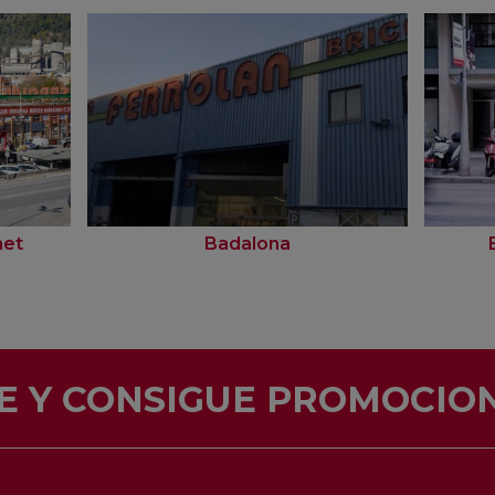
net
Badalona
E Y CONSIGUE PROMOCION