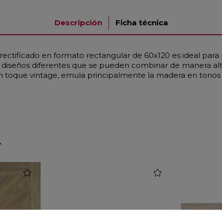
Descripción
Ficha técnica
 rectificado en formato rectangular de 60x120 es ideal para
8 diseños diferentes que se pueden combinar de manera alter
n toque vintage, emula principalmente la madera en tonos 
r
favorite
favorite