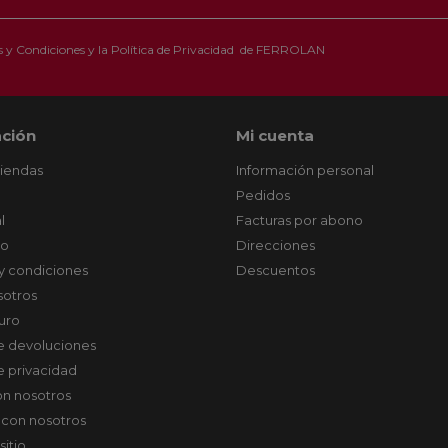
 y Condiciones
y la
Política de Privacidad
de FERROLAN
ción
Mi cuenta
tiendas
Información personal
Pedidos
l
Facturas por abono
co
Direcciones
y condiciones
Descuentos
sotros
uro
de devoluciones
de privacidad
on nosotros
 con nosotros
sitio