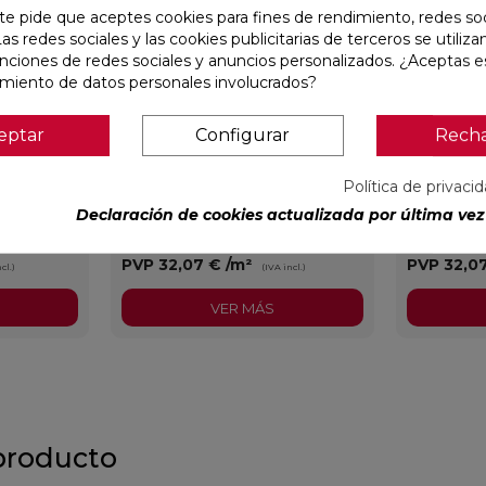
te pide que aceptes cookies para fines de rendimiento, redes soc
Las redes sociales y las cookies publicitarias de terceros se utiliza
unciones de redes sociales y anuncios personalizados. ¿Aceptas e
amiento de datos personales involucrados?
eptar
Configurar
Rech
X59,5
CONCEPT MOON MATE 29,5X59,5
CONCEPT G
RECTIFICADO
RECTIFIC
Política de privaci
Declaración de cookies actualizada por última vez 
Colorker
Ref:
91086931
Colorker
Ref:
91086932
PVP
32,07 €
/m²
PVP
32,0
cl.)
(IVA incl.)
VER MÁS
producto