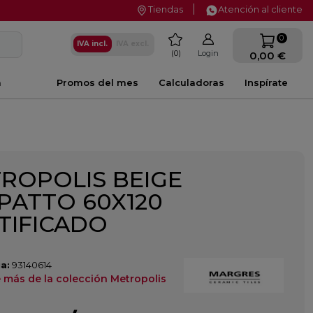
Tiendas
Atención al cliente
favorite
0
IVA incl.
IVA excl.
0
Login
0,00 €
a
Promos del mes
Calculadoras
Inspírate
ROPOLIS BEIGE
PATTO 60X120
TIFICADO
a:
93140614
 más de la colección Metropolis