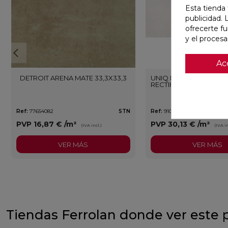
Esta tienda 
publicidad. 
ofrecerte f
y el proces
Ac
DETROIT ARENA MATE 33,3X33,3
UNIQ MOON MATE 29,5
RECTIFICADO
Ref:
77654082
STN
Ref:
91080476
PVP
16,87 €
/m²
PVP
30,13 €
/m²
(IVA incl.)
(IVA in
VER MÁS
VER MÁS
Tiendas Ferrolan donde ver este 