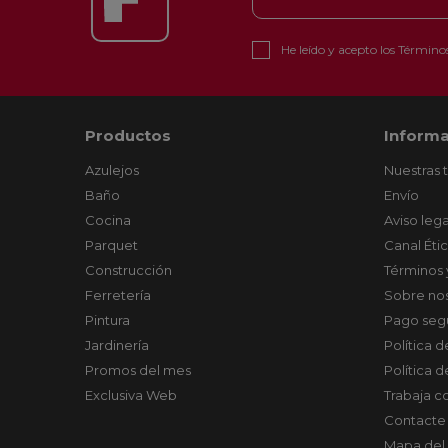
He leído y acepto los
Términos
Productos
Informa
Azulejos
Nuestras 
Baño
Envío
Cocina
Aviso lega
Parquet
Canal Éti
Construcción
Términos 
Ferretería
Sobre no
Pintura
Pago seg
Jardinería
Política 
Promos del mes
Política 
Exclusiva Web
Trabaja c
Contacte
Mapa del 