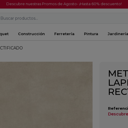
Descubre nuestras Promos de Agosto- ¡Hasta 60% descuento!
Buscar productos...
quet
Construcción
Ferretería
Pintura
Jardinerí
ECTIFICADO
MET
LAP
REC
Referenci
Descubre