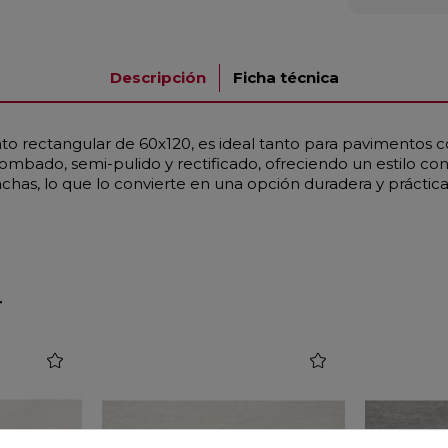
Descripción
Ficha técnica
o rectangular de 60x120, es ideal tanto para pavimentos c
ombado, semi-pulido y rectificado, ofreciendo un estilo 
nchas, lo que lo convierte en una opción duradera y práctica
r
favorite
favorite