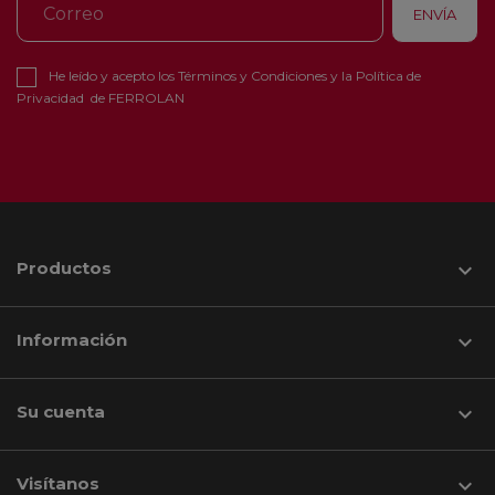
He leído y acepto los
Términos y Condiciones
y la
Política de
Privacidad
de FERROLAN
Productos

Información

Su cuenta

Visítanos
keyboard_arrow_down