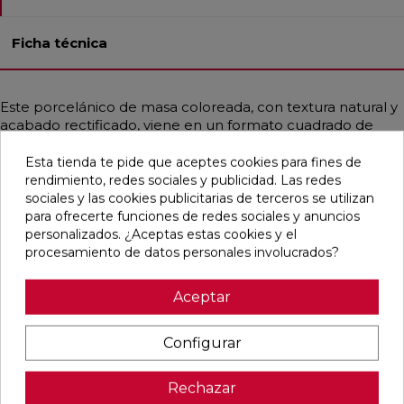
Ficha técnica
Este porcelánico de masa coloreada, con textura natural y
acabado rectificado, viene en un formato cuadrado de
60x60 cm. Es ideal tanto para pavimentos como para
revestimientos en baños, exteriores, residencias y
Esta tienda te pide que aceptes cookies para fines de
comercios. Su diseño contemporáneo imita el cemento y
rendimiento, redes sociales y publicidad. Las redes
se presenta principalmente en un tono beige. Además, es
sociales y las cookies publicitarias de terceros se utilizan
resistente a la helada y a las manchas, lo que lo convierte
para ofrecerte funciones de redes sociales y anuncios
en una opción duradera y práctica.
personalizados. ¿Aceptas estas cookies y el
procesamiento de datos personales involucrados?
Aceptar
Pensamos que te puede interesar
Configurar
favorite
favorite
favorite
favorite
Rechazar