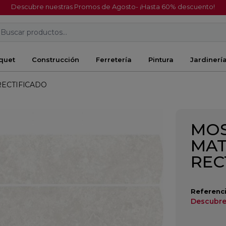
Descubre nuestras Promos de Agosto- ¡Hasta 60% descuento!
Buscar productos...
quet
Construcción
Ferretería
Pintura
Jardinerí
RECTIFICADO
MOS
MAT
REC
Referenci
Descubre