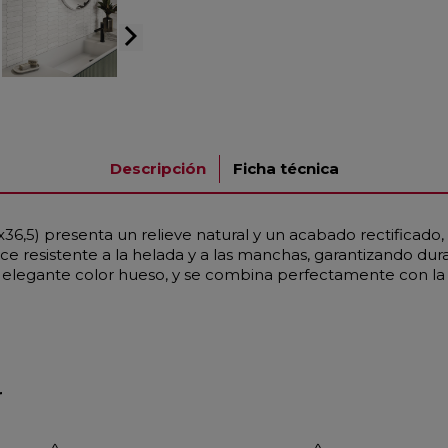
arrow_forward_ios
Descripción
Ficha técnica
6,5) presenta un relieve natural y un acabado rectificado, 
ce resistente a la helada y a las manchas, garantizando dura
legante color hueso, y se combina perfectamente con la 
r