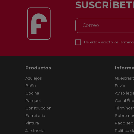
SUSCRÍBET
He leído y acepto los
Términos
Productos
Informa
Azulejos
Nuestras 
Baño
Envío
Cocina
Aviso lega
Parquet
Canal Éti
Construcción
Términos 
Ferretería
Sobre no
Pintura
Pago seg
Jardinería
Política 