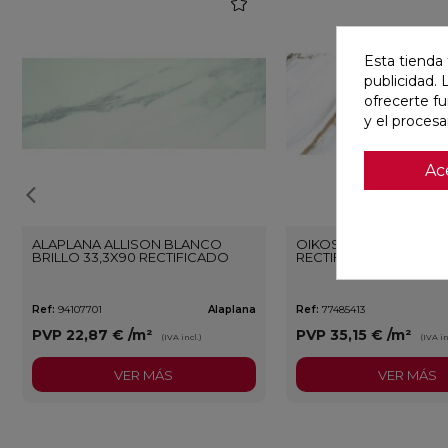
favorite
Esta tienda 
publicidad. 
ofrecerte f
y el proces
Ac
ALAPLANA ALLISON BLANCO
OIKOS GOLD PULIDO 
BRILLO 33,3X90 RECTIFICADO
RECTIFICADO
Ref:
94107701
Alaplana
Ref:
77485413
PVP
22,87 €
/m²
PVP
35,15 €
/m²
(IVA incl.)
(IVA in
VER MÁS
VER MÁS