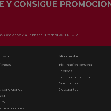
E Y CONSIGUE PROMOCION
 y Condiciones
y la
Política de Privacidad
de FERROLAN
ción
Mi cuenta
tiendas
Información personal
Pedidos
l
Facturas por abono
co
Direcciones
y condiciones
Descuentos
sotros
uro
de devoluciones