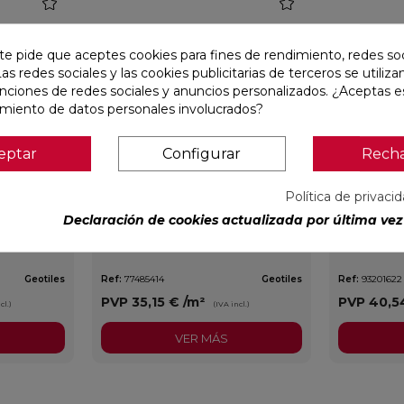
favorite
favorite
te pide que aceptes cookies para fines de rendimiento, redes soc
Las redes sociales y las cookies publicitarias de terceros se utiliza
unciones de redes sociales y anuncios personalizados. ¿Aceptas e
amiento de datos personales involucrados?
eptar
Configurar
Rech
Política de privaci
Declaración de cookies actualizada por última vez 
30X60
OIKOS BLUE PULIDO 30X60
EMPORIO 
RECTIFICADO
60X120 RE
Geotiles
Ref:
77485414
Geotiles
Ref:
93201622
PVP
35,15 €
/m²
PVP
40,5
cl.)
(IVA incl.)
VER MÁS