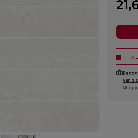
21,
Recogi
Ver di
Ningun