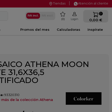
Tiendas
Atención al cliente
favorite
0
IVA incl.
IVA excl.
0
Login
0,00 €
a
Promos del mes
Calculadoras
Inspírate
AICO ATHENA MOON
E 31,6X36,5
TIFICADO
a:
93320310
 más de la colección Athena