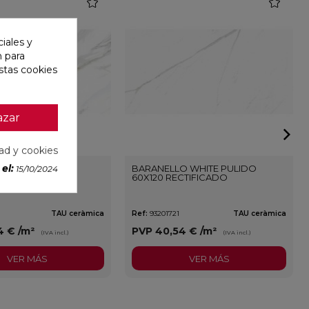
favorite
favorite
iales y
n para
stas cookies
azar
dad y cookies
el:
BLANCO PULIDO
BARANELLO WHITE PULIDO
15/10/2024
CTIFICADO
60X120 RECTIFICADO
TAU ceràmica
Ref:
93201721
TAU ceràmica
4 €
/m²
PVP
40,54 €
/m²
(IVA incl.)
(IVA incl.)
VER MÁS
VER MÁS