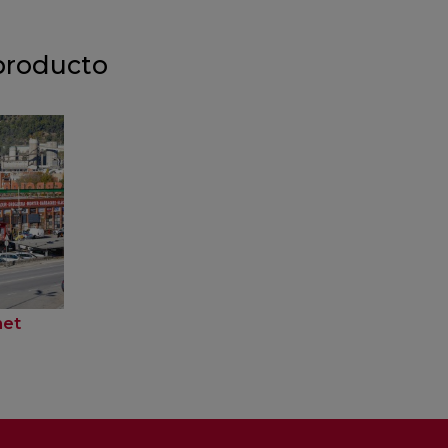
producto
net