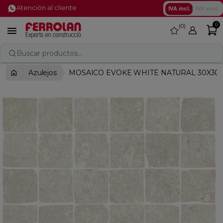
Atención al cliente
IVA incl.
IVA excl.
0
0
favorite

Buscar productos...
Azulejos
MOSAICO EVOKE WHITE NATURAL 30X30 