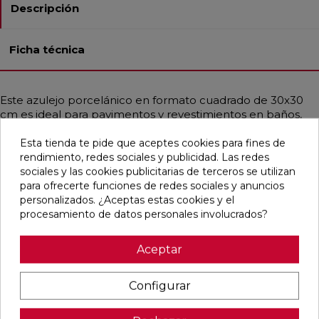
Descripción
Ficha técnica
Este azulejo porcelánico en formato cuadrado de 30x30
cm es ideal para pavimentos y revestimientos en baños,
cocinas, exteriores, residencias y comercios. Su acabado
texturado, natural y rectificado le da un toque
Esta tienda te pide que aceptes cookies para fines de
contemporáneo, vintage e industrial, simulando cemento
rendimiento, redes sociales y publicidad. Las redes
en un elegante color hueso. Es resistente a cargas
sociales y las cookies publicitarias de terceros se utilizan
pesadas, choques térmicos, hielo, fuego y bacterias, lo que
para ofrecerte funciones de redes sociales y anuncios
lo hace perfecto para cualquier entorno. Además, su
personalizados. ¿Aceptas estas cookies y el
instalación, limpieza y remoción son muy sencillas.
procesamiento de datos personales involucrados?
Aceptar
Pensamos que te puede interesar
Configurar