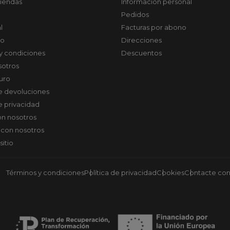
tiendas
Información personal
Pedidos
l
Facturas por abono
co
Direcciones
y condiciones
Descuentos
sotros
uro
de devoluciones
de privacidad
on nosotros
 con nosotros
sitio
Términos y condiciones
Política de privacidad
Cookies
Contacte con