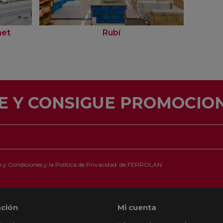
net
Rubí
E Y CONSIGUE PROMOCION
 y Condiciones
y la
Política de Privacidad
de FERROLAN
ción
Mi cuenta