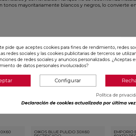
tonos mayoritariamente blancos y negros, lo convierte en 
r
te pide que aceptes cookies para fines de rendimiento, redes soc
Las redes sociales y las cookies publicitarias de terceros se utiliza
favorite
favorite
unciones de redes sociales y anuncios personalizados. ¿Aceptas e
amiento de datos personales involucrados?
eptar
Configurar
Rech
Política de privaci
Declaración de cookies actualizada por última vez 
30X60
OIKOS BLUE PULIDO 30X60
EMPORIO 
RECTIFICADO
60X120 RE