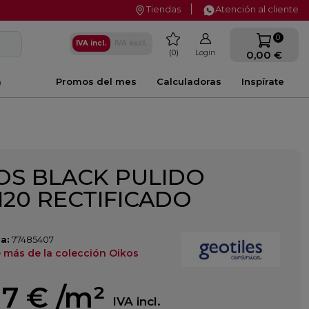
Tiendas
Atención al cliente
favorite
0
IVA incl.
IVA excl.
0
Login
0,00 €
a
Promos del mes
Calculadoras
Inspírate
OS BLACK PULIDO
120 RECTIFICADO
a:
77485407
 más de la colección Oikos
17 €
/m²
IVA incl.