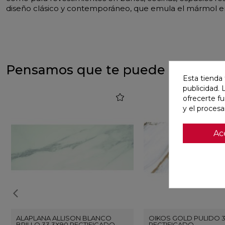
diseño clásico y contemporáneo, que emula el mármol en 
Pensamos que te puede interesa
Esta tienda 
publicidad. 
favorite
ofrecerte f
y el proces
Ac
ALAPLANA ALLISON BLANCO
OIKOS GOLD PULIDO 
BRILLO 33,3X90 RECTIFICADO
RECTIFICADO