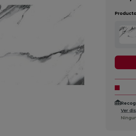
Producto
Recogi
Ver di
Ningun