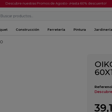
Descubre nuestras Promos de Agosto- ¡Hasta 60% descuento!
Buscar productos...
quet
Construcción
Ferretería
Pintura
Jardinerí
DO
OIK
60X
Referenci
Descubre
39,