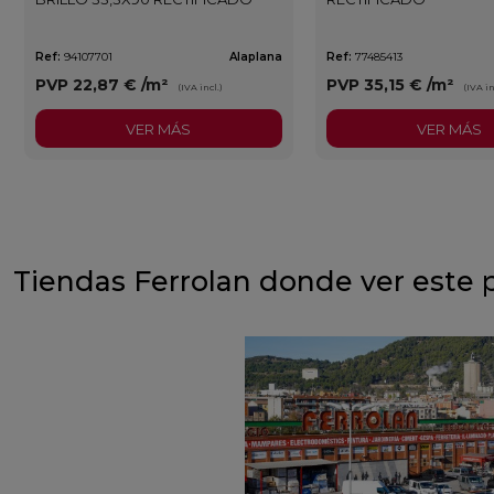
Ref:
94107701
Alaplana
Ref:
77485413
PVP
22,87 €
/m²
PVP
35,15 €
/m²
(IVA incl.)
(IVA in
VER MÁS
VER MÁS
Tiendas Ferrolan donde ver este 