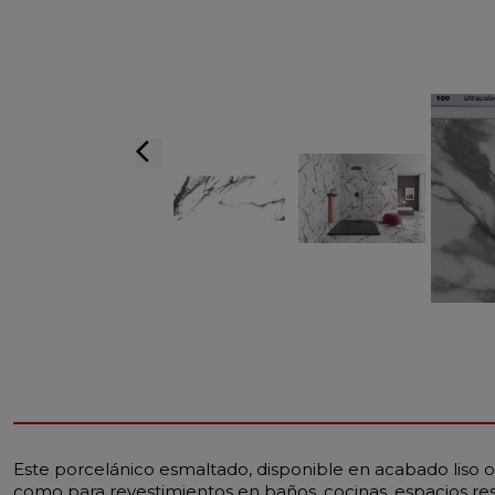
arrow_back_ios
Este porcelánico esmaltado, disponible en acabado liso o
como para revestimientos en baños, cocinas, espacios res