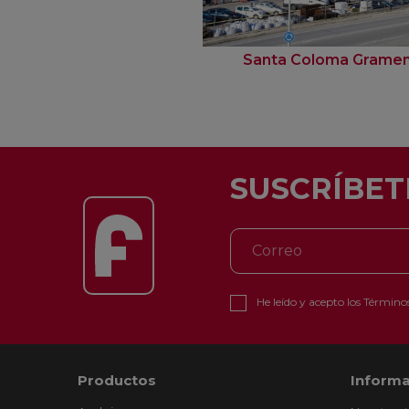
Santa Coloma Grame
SUSCRÍBET
He leído y acepto los
Términos
Productos
Informa