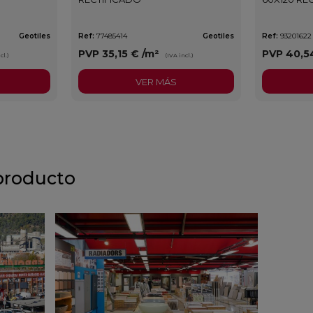
Geotiles
Ref:
77485414
Geotiles
Ref:
93201622
PVP
35,15 €
/m²
PVP
40,5
cl.)
(IVA incl.)
VER MÁS
producto