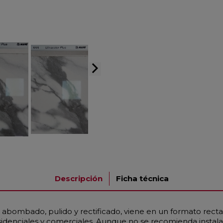
arrow_forward_ios
Descripción
Ficha técnica
 abombado, pulido y rectificado, viene en un formato rect
idenciales y comerciales. Aunque no se recomienda instalar