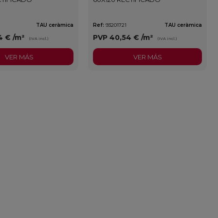
TAU ceràmica
Ref:
93201721
TAU ceràmica
4 €
/m²
PVP
40,54 €
/m²
(IVA incl.)
(IVA incl.)
VER MÁS
VER MÁS