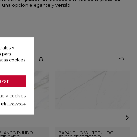
una opción elegante y versátil.
iales y
n para
favorite
favorite
stas cookies
azar
dad y cookies
el:
15/10/2024
BLANCO PULIDO
BARANELLO WHITE PULIDO
CTIFICADO
60X120 RECTIFICADO