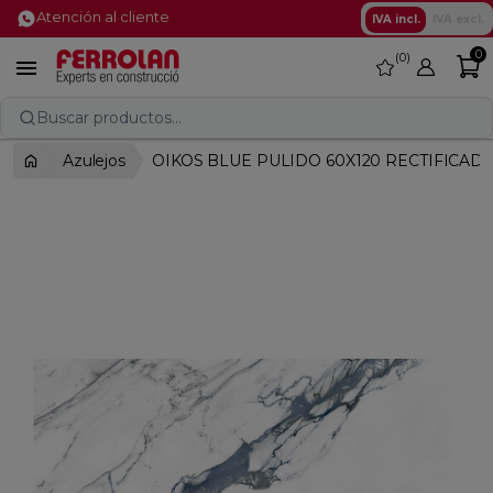
Atención al cliente
IVA incl.
IVA excl.
0
0
favorite

Buscar productos...
Azulejos
OIKOS BLUE PULIDO 60X120 RECTIFICAD