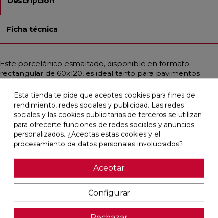
Descripción
Ficha técnica
Este porcelánico esmaltado, disponible en formato
rectangular de 60x120, es ideal tanto para pavimentos
como para revestimientos en baños, cocinas, residencias y
comercios. Con un acabado liso o ligeramente abombado,
Esta tienda te pide que aceptes cookies para fines de
pulido y rectificado, ofrece un estilo clásico y
rendimiento, redes sociales y publicidad. Las redes
contemporáneo que emula el mármol, principalmente en
sociales y las cookies publicitarias de terceros se utilizan
tonos blancos y azules. Se recomienda evitar la colocación
para ofrecerte funciones de redes sociales y anuncios
trabada a mitad de la pieza para asegurar un mejor
personalizados. ¿Aceptas estas cookies y el
resultado estético y funcional.
procesamiento de datos personales involucrados?
Aceptar
Pensamos que te puede interesar
Configurar
favorite
favorite
favorite
favorite
Rechazar