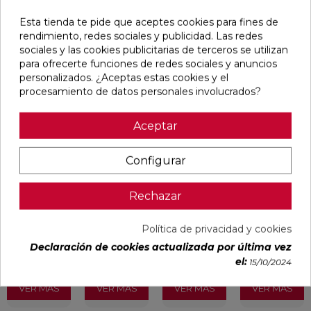
Esta tienda te pide que aceptes cookies para fines de
rendimiento, redes sociales y publicidad. Las redes
Pensamos que te puede interesar
sociales y las cookies publicitarias de terceros se utilizan
para ofrecerte funciones de redes sociales y anuncios
favorite
favorite
favorite
favorite
personalizados. ¿Aceptas estas cookies y el
procesamiento de datos personales involucrados?
Aceptar
BLANCO
BLANCO
IMPULSE
AUSTRAL
NATURAL
PULIDO
WHITE MATE
BLANCO
120X240
120X240
31,6X100
GLOSS
Configurar
RECTIFICADO
RECTIFICADO
RECTIFICADO
29,5X59,5
Ref:
Baldocer
Ref:
Baldocer
Ref:
Colorker
Ref:
Colorker
Rechazar
77359401
77359406
91080301
91086600
PVP
PVP
PVP
PVP
Política de privacidad y cookies
50,70 €
62,80 €
36,18 €
25,29 €
/m²
/m²
/m²
/m²
Declaración de cookies actualizada por última vez
(IVA
(IVA
(IVA
(IVA
el:
15/10/2024
incl.)
incl.)
incl.)
incl.)
VER MÁS
VER MÁS
VER MÁS
VER MÁS