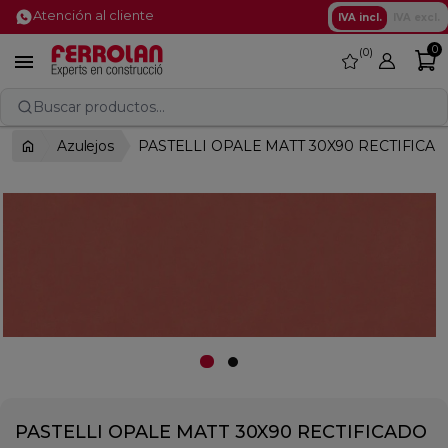
Atención al cliente
IVA incl.
IVA excl.
0
0
favorite

Buscar productos...
Azulejos
PASTELLI OPALE MATT 30X90 RECTIFICA
PASTELLI OPALE MATT 30X90 RECTIFICADO