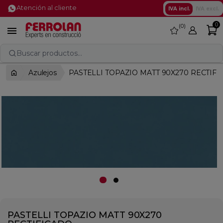
Atención al cliente
IVA incl.
IVA excl.
0
0
favorite

Buscar productos...
Azulejos
PASTELLI TOPAZIO MATT 90X270 RECTIF
PASTELLI TOPAZIO MATT 90X270