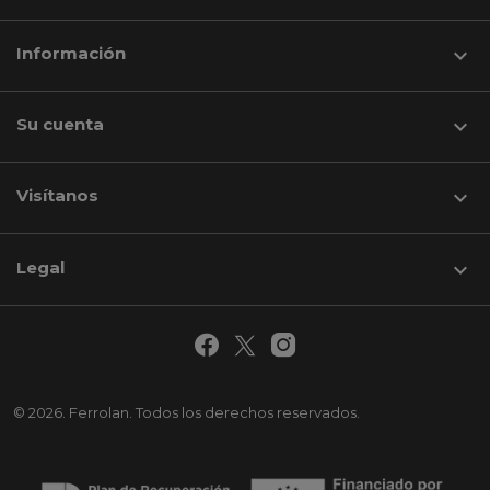
Información

Su cuenta

Visítanos
keyboard_arrow_down
Legal

© 2026. Ferrolan. Todos los derechos reservados.