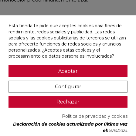
Esta tienda te pide que aceptes cookies para fines de
Pensamos que te puede interesar
rendimiento, redes sociales y publicidad. Las redes
sociales y las cookies publicitarias de terceros se utilizan
para ofrecerte funciones de redes sociales y anuncios
favorite
favorite
favorite
favorite
personalizados. ¿Aceptas estas cookies y el
procesamiento de datos personales involucrados?
Aceptar
BLANCO
BLANCO
IMPULSE
AUSTRAL
NATURAL
PULIDO
WHITE MATE
BLANCO
120X240
120X240
31,6X100
GLOSS
RECTIFICADO
RECTIFICADO
RECTIFICADO
29,5X59,5
Configurar
Ref:
Baldocer
Ref:
Baldocer
Ref:
Colorker
Ref:
Colorker
77359401
77359406
91080301
91086600
Rechazar
PVP
PVP
PVP
PVP
50,70 €
62,80 €
36,18 €
25,29 €
Política de privacidad y cookies
/m²
/m²
/m²
/m²
(IVA
(IVA
(IVA
(IVA
Declaración de cookies actualizada por última vez
incl.)
incl.)
incl.)
incl.)
el:
15/10/2024